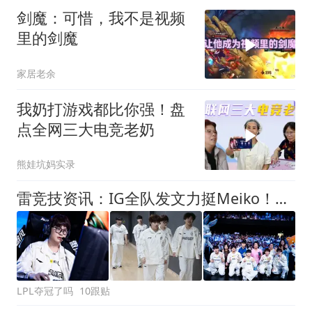
剑魔：可惜，我不是视频
里的剑魔
家居老余
我奶打游戏都比你强！盘
点全网三大电竞老奶
熊娃坑妈实录
雷竞技资讯：IG全队发文力挺Meiko！没人能代替田野绝对一起打完第三赛段
LPL夺冠了吗
10跟贴