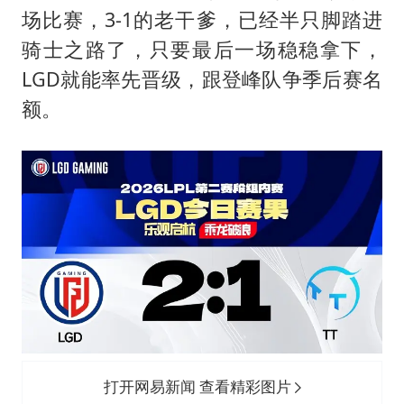
新华社权威快报|我国编制完成新版全月地质图
场比赛，3-1的老干爹，已经半只脚踏进
今年4位周星驰电影配角去世
骑士之路了，只要最后一场稳稳拿下，
号召领导带头休假 是大家不想休吗
LGD就能率先晋级，跟登峰队争季后赛名
中国五箭齐发反制美国
额。
中国经济展现强大韧性和活力
打开网易新闻 查看精彩图片