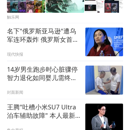
触乐网
名下"俄罗斯亚马逊"遭乌
军连环轰炸 俄罗斯女首富
怒了
现代快报
14岁男生跑步时心脏骤停
智力退化如同婴儿需终身
护理
封面新闻
王腾"吐槽小米SU7 Ultra
泊车辅助故障" 本人最新
回应