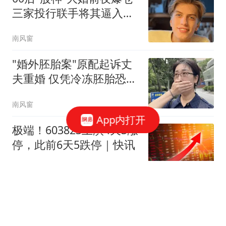
三家投行联手将其逼入绝
境
南风窗
"婚外胚胎案"原配起诉丈
夫重婚 仅凭冷冻胚胎恐难
认定
南风窗
App内打开
极端！603823上演4天3涨
停，此前6天5跌停｜快讯
华夏时报
东方甄选出大事了，俞敏
洪付出大代价 ！