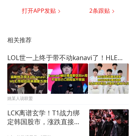
打开APP发贴
2
条跟贴
相关推荐
LOL世一上终于带不动kanavi了！HLE在国际赛夺冠后，迎来抽象五连败
姚某人说联盟
LCK离谱玄学！T1战力绑
定韩国股市，涨跌直接决
定比赛输赢