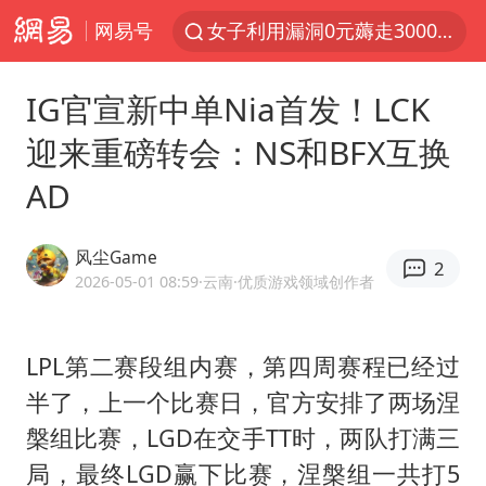
网易号
女子利用漏洞0元薅走3000多件家电
台风白海豚影响中国已成定局
IG官宣新中单Nia首发！LCK
80后女柜员逆袭成4200亿银行副行长
迎来重磅转会：NS和BFX互换
金饰克价大幅跳涨
AD
狄龙7300万提前续约值不值
多地要求领导干部带头休假
风尘Game
2
24小时不关空调 电费会更低吗
2026-05-01 08:59
·云南
·优质游戏领域创作者
龚宝冬烈士安葬仪式举行
浙江舟山21条水上客运航线停航
LPL第二赛段组内赛，第四周赛程已经过
半了，上一个比赛日，官方安排了两场涅
中央气象台发布台风黄色预警
槃组比赛，LGD在交手TT时，两队打满三
“梅姨”准确年龄仍未知
局，最终LGD赢下比赛，涅槃组一共打5