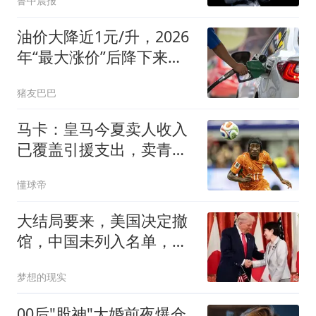
鲁中晨报
油价大降近1元/升，2026
年“最大涨价”后降下来，
下次8月14日调价，预跌
猪友巴巴
390元/吨，今年油价“第5
跌”来了！
马卡：皇马今夏卖人收入
已覆盖引援支出，卖青训
已带来1.8亿欧
懂球帝
大结局要来，美国决定撤
馆，中国未列入名单，基
辛格生前预言应验
梦想的现实
00后"股神"大婚前夜爆仓