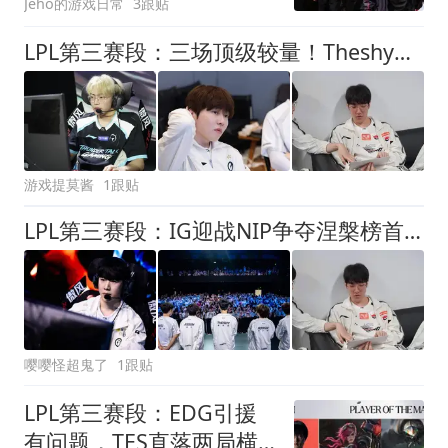
Jeho的游戏日常
3跟贴
LPL第三赛段：三场顶级较量！Theshy联手Rookie冲三连胜
游戏提莫酱
1跟贴
LPL第三赛段：IG迎战NIP争夺涅槃榜首，SHY哥到底还剩多少油？
嘤嘤怪超鬼了
1跟贴
LPL第三赛段：EDG引援
有问题，TES直落两局横