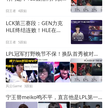
扫EDG
囧王者
4跟贴
LCK第三赛段：GEN力克
HLE终结连败！HLE在
BO3里遭遇五连败
囧王者
5跟贴
LPL冠军打野晚节不保！换队首秀被对位MVP，观众：本质大涅槃
风尘Game
3跟贴
宁王替meiko鸣不平，直言他是LPL第一辅助，为什么IG粉丝都讨厌他？