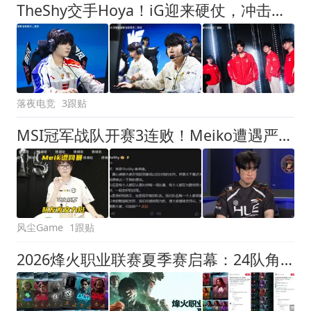
TheShy交手Hoya！iG迎来硬仗，冲击三连胜
落夜电竞
3跟贴
MSI冠军战队开赛3连败！Meiko遭遇严重网暴，IG全队发文力挺
风尘Game
1跟贴
2026烽火职业联赛夏季赛启幕：24队角逐500万奖金，赛制全面升级！