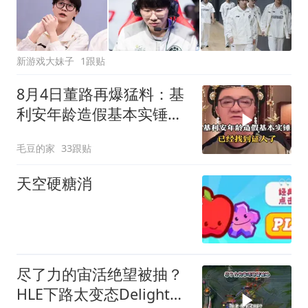
新游戏大妹子
1跟贴
8月4日董路再爆猛料：基
利安年龄造假基本实锤，
已经找到证人！
毛豆的家
33跟贴
天空硬糖消
尽了力的宙活绝望被抽？
HLE下路太变态Delight纯