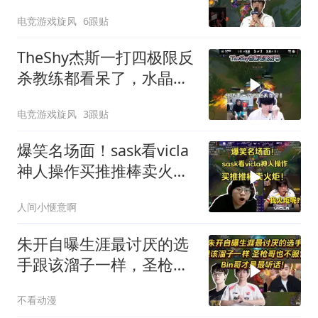
犯病，姑妈被老年尺打出
电竞游戏旋风
6跟贴
对位差距！
TheShy杰斯一打四极限反
杀教练都看呆了，水晶
哥：我以为把兵砸了死了
电竞游戏旋风
3跟贴
算了，他还要一打四把人
杀了！
爆笑名场面！sask看vicla
神人操作买推推棒卖火炬
人
人间小惬意啊
朱开自曝生涯最讨厌的选
手跟该溜子一样，圣枪也
不服管Bin最听话
不看动漫