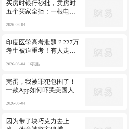
买房时银行秒批，卖房时
五个买家全拒：一根电塔
困住32岁英国房主
2026-08-04
印度医学高考泄题？227万
考生被迫重考！有人走捷
径，老实孩子却绝望自
2026-08-04
16
跟贴
杀…
完蛋，我被罪犯包围了！
一款App如何吓哭美国人
2026-08-04
因为带了块巧克力去上