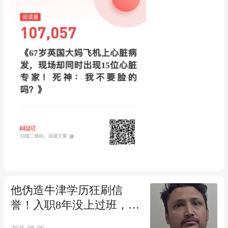
他伪造牛津学历狂刷信
誉！入职8年没上过班，却
硬薅17万镑，真神了...