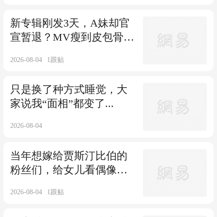
新专辑刚发3天，A妹却官
宣暂退？MV瘦到皮包骨，
网友担心上了...
2026-08-04
1
跟贴
只是换了种方式睡觉，大
家说我“面相”都变了...
2026-08-04
当年想嫁给贾斯汀比伯的
粉丝们，给女儿看偶像的
MV
2026-08-04
1
跟贴