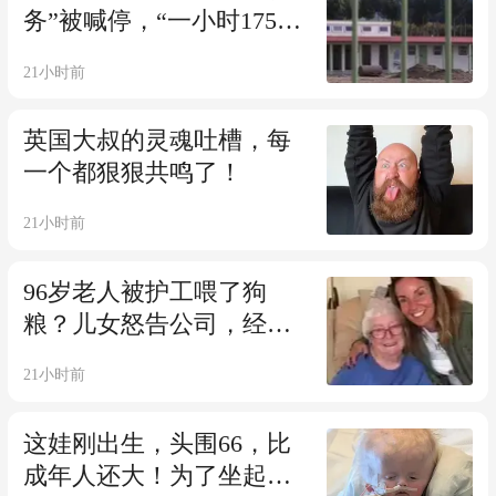
务”被喊停，“一小时175纽
币”
21小时前
英国大叔的灵魂吐槽，每
一个都狠狠共鸣了！
21小时前
96岁老人被护工喂了狗
粮？儿女怒告公司，经理
却笑称：人吃了又没事…
21小时前
这娃刚出生，头围66，比
成年人还大！为了坐起