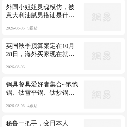
外国小姐姐灵魂模仿，被
意大利油腻男搭讪是什么
体验？
2026-08-06
9
跟贴
英国秋季预算案定在10月
28日，海外买家现在就该
盯住这几件事！
2026-08-06
锅具餐具爱好者集合~饱饱
锅、钛雪平锅、钛炒锅，
颜值高又好用
2026-08-06
4
跟贴
秘鲁一把手，变日本人