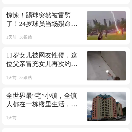
了！
惊悚！踢球突然被雷劈
了！24岁球员当场殒命，
另12名球员下体集体烧
1天前
38
跟贴
伤.....
11岁女儿被网友性侵，这
位父亲冒充女儿再次约见
对方后突突两枪，两人双
1天前
33
跟贴
双获指控...
全世界最“宅”小镇，全镇
人都在一栋楼里生活，唯
一通道还有门禁
1天前