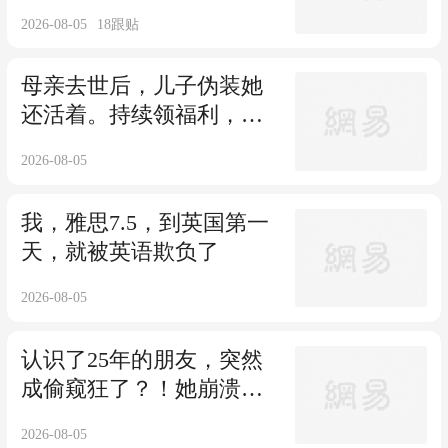
最贵一笔钱花在了伦敦摄
2026-08-05
18
跟贴
政公园
母亲去世后，儿子伪装她
还活着。持续领福利，实
际却把她藏冰柜三年，每
2026-08-05
天跟她聊天？这...
我，雅思7.5，到英国第一
天，就被英语欺负了
2026-08-05
认识了25年的朋友，突然
成偷窥狂了？！她崩溃发
现，原来他偷窥的是自己
2026-08-05
啊...