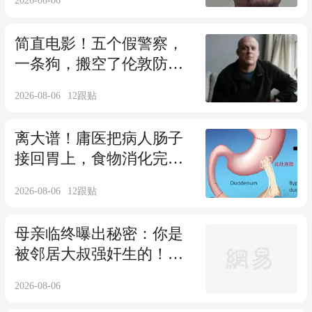
2026-08-06
简直电影！五个假警察，
一条狗，搬空了伦敦防守
最严的大楼… 失主却死都
2026-08-06
12
跟贴
不说丢了啥！
离大谱！庸医把病人肠子
接回胃上，食物消化完又
回胃里，直接闭环了...
2026-08-06
12
跟贴
母亲临终曝出秘密：你是
被邻居大叔强奸生的！他
拿DNA怒告对方，结局舒
2026-08-06
服了…