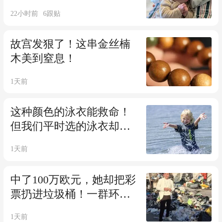
来，只能切掉60%头骨...
22小时前
6
跟贴
故宫发狠了！这串金丝楠
木美到窒息！
1天前
这种颜色的泳衣能救命！
但我们平时选的泳衣却可
能要命……
1天前
中了100万欧元，她却把彩
票扔进垃圾桶！一群环卫
工帮她翻6吨垃圾，真找到
1天前