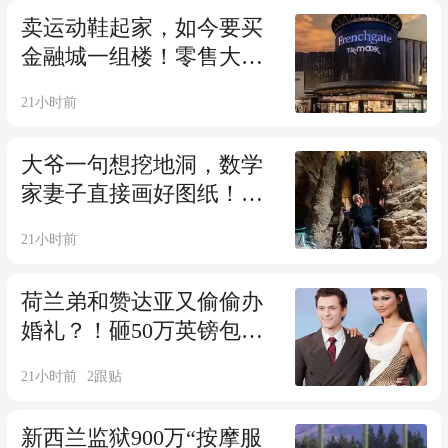
卖运动鞋起家，如今要买
金融城一组楼！零售大亨
的地产玩法：既当房东，
21小时前
又当租客
大爷一句想挖地洞，数学
家妻子直接画好图纸！他
连挖30年，搞出一座地下
21小时前
迷宫…
荷兰弟和赞达亚又偷偷办
婚礼？！砸50万英镑包庄
园，未来将休息一整年...
21小时前
2
跟贴
新西兰监狱900万“按摩服