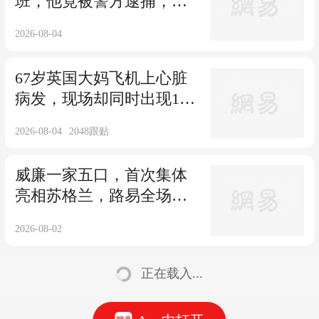
班，他竟被警方逮捕，被
控谋杀未遂？上司：他肯
2026-08-04
定故意的！
67岁英国大妈飞机上心脏
病发，现场却同时出现15
位心脏专家！死神：我不
2026-08-04
2048
跟贴
要脸的吗？
威廉一家五口，首次集体
亮相苏格兰，路易全场抢
镜，还被姐姐吐槽
2026-08-02
正在载入...