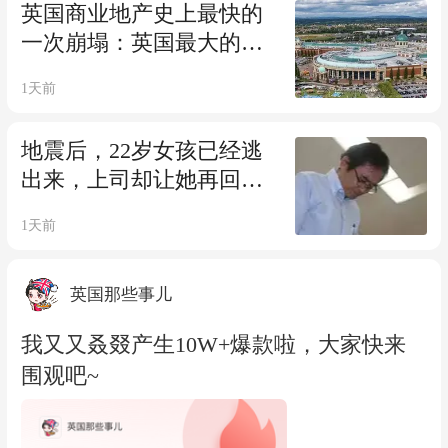
英国商业地产史上最快的
一次崩塌：英国最大的商
场帝国，是怎么一夜消失
1天前
的？
地震后，22岁女孩已经逃
出来，上司却让她再回震
区店里把钱收好？？结
1天前
果，人没了.....
英国那些事儿
我又又叒叕产生10W+爆款啦，大家快来
围观吧~