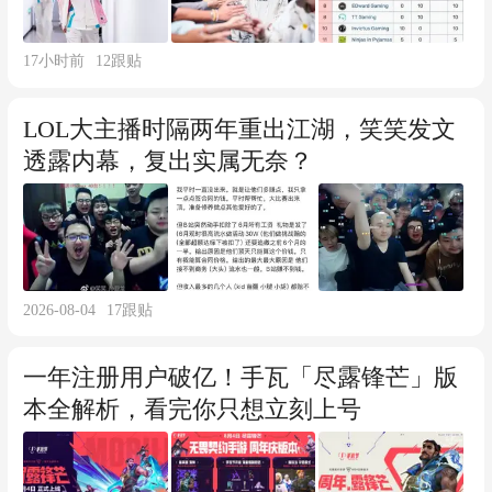
17小时前
12
跟贴
LOL大主播时隔两年重出江湖，笑笑发文
透露内幕，复出实属无奈？
2026-08-04
17
跟贴
一年注册用户破亿！手瓦「尽露锋芒」版
本全解析，看完你只想立刻上号