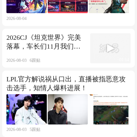
2026-08-04
2026CJ《坦克世界》完美
落幕，车长们11月我们山
城再见！
01:14
2026-08-03
6
跟贴
LPL官方解说祸从口出，直播被指恶意攻
击选手，知情人爆料进展！
2026-08-03
5
跟贴