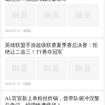
2026-07-25
3
跟贴
英雄联盟手游超级联赛夏季赛总决赛：拒
绝让二追三！TT勇夺冠军
2026-07-25
1
跟贴
AL官宣新上单粉丝炸锅，曾带队俯冲涅槃