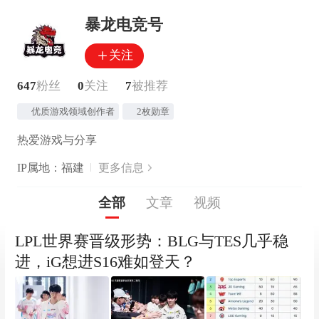
暴龙电竞号
关注
647
粉丝
0
关注
7
被推荐
优质游戏领域创作者
2枚勋章
热爱游戏与分享
IP属地：福建
更多信息
全部
文章
视频
LPL世界赛晋级形势：BLG与TES几乎稳
进，iG想进S16难如登天？