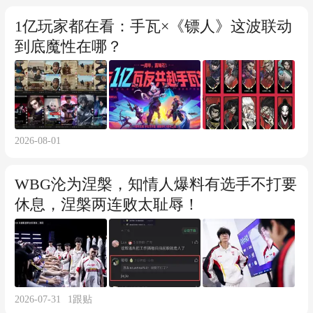
1亿玩家都在看：手瓦×《镖人》这波联动
到底魔性在哪？
2026-08-01
WBG沦为涅槃，知情人爆料有选手不打要
休息，涅槃两连败太耻辱！
2026-07-31
1
跟贴