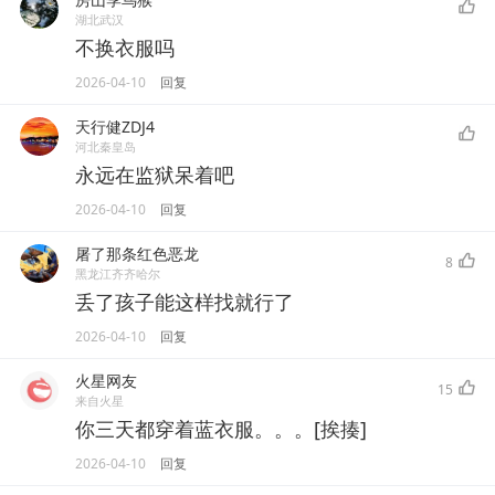
湖北武汉
不换衣服吗
2026-04-10
回复
天行健ZDJ4
河北秦皇岛
永远在监狱呆着吧
2026-04-10
回复
屠了那条红色恶龙
8
黑龙江齐齐哈尔
丢了孩子能这样找就行了
2026-04-10
回复
火星网友
15
来自火星
你三天都穿着蓝衣服。。。[挨揍]
2026-04-10
回复