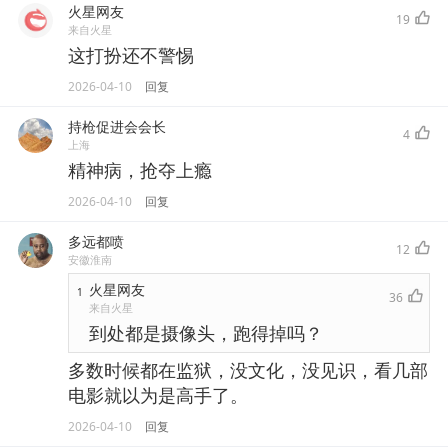
火星网友
19
来自火星
这打扮还不警惕
2026-04-10
回复
持枪促进会会长
4
上海
精神病，抢夺上瘾
2026-04-10
回复
多远都喷
12
安徽淮南
火星网友
1
36
来自火星
到处都是摄像头，跑得掉吗？
多数时候都在监狱，没文化，没见识，看几部
电影就以为是高手了。
2026-04-10
回复