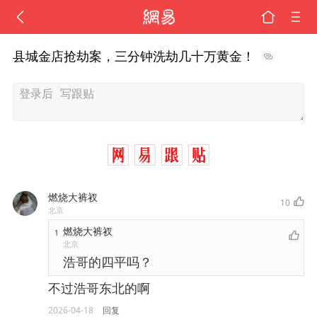
县城金店抢劫案，三分钟洗劫几十万黄金！
燃烧大裤衩
10
北京
燃烧大裤衩
1
北京
浩哥的四平吗？
不过浩哥东北的啊
2026-04-18
回复