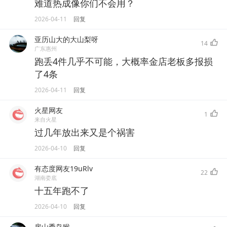
难道热成像你们不会用？
2026-04-11
回复
亚历山大的大山梨呀
14
广东惠州
跑丢4件几乎不可能，大概率金店老板多报损
了4条
2026-04-11
回复
火星网友
1
来自火星
过几年放出来又是个祸害
2026-04-10
回复
有态度网友19uRlv
22
湖南娄底
十五年跑不了
2026-04-10
回复
房山季鸟猴