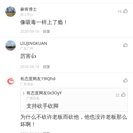
麻将博士
16
浙江舟山
像吸毒一样上了瘾！
2026-04-16
回复
LIUJINGKUAN
广东广州
厉害👍
2026-04-14
回复
有态度网友19lQhd
广东清远
有态度网友0x3OyY
1
22
广西百色
支持砍手砍脚
为什么不砍许老板而砍他，他也没许老板那么
坏啊！