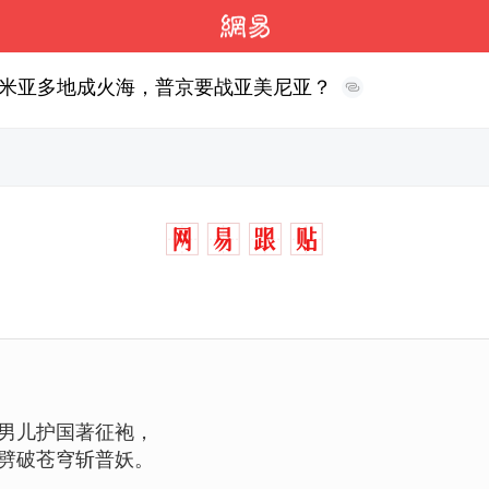
米亚多地成火海，普京要战亚美尼亚？
男儿护国著征袍，
劈破苍穹斩普妖。