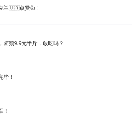
兰🇺🇦点赞👍！
卤鹅9.9元半斤，敢吃吗？
完毕！
军！