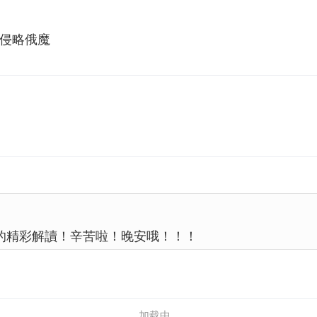
击侵略俄魔
主的精彩解讀！辛苦啦！晚安哦！！！
加载中...