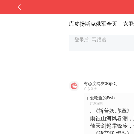
库皮扬斯克俄军全灭，克里
有态度网友0GjECJ
广东肇庆
爱吃鱼的Fish
1
广东深圳
. 《斩普妖.序章》
雨蚀山河风卷潮，
倚天剑起霜锋冷，
. 《斩普妖.熔犁》