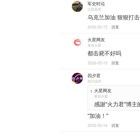
军史时论
江苏苏州
乌克兰加油 狠狠打
2026-05-15
回复
火星网友
来自火星
都击毙不好吗
2026-05-15
回复
四夕君
四川达州
火星网友
1
来自火星
感謝“火力君”博
“加油！”
2026-05-14
回复