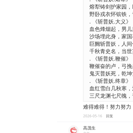
熔犁铸剑护家园，
野卧戎衣怀镔铁，
. 《斩普妖.大义》
血色烽烟起，男儿
沙场埋此身，家国
巨阙斩普妖，人间
千秋青史名，当世
. 《斩普妖.鞭催》
鞭催奋的卢，弓挽
鬼灭普妖死，乾坤
. 《斩普妖.终章》
血红雪白几秋寒，
三尺龙渊七尺魄，
难得难得！努力努力
2026-05-16
回复
高茂生