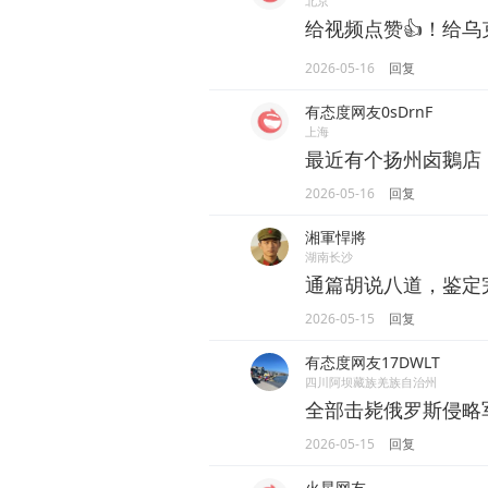
北京
给视频点赞👍！给乌克
2026-05-16
回复
有态度网友0sDrnF
上海
最近有个扬州卤鵝店，
2026-05-16
回复
湘軍悍將
湖南长沙
通篇胡说八道，鉴定
2026-05-15
回复
有态度网友17DWLT
四川阿坝藏族羌族自治州
全部击毙俄罗斯侵略
2026-05-15
回复
火星网友