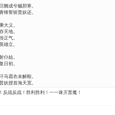
巨阙成兮贼胆寒。
青锋誓斩普妖还。
秉大义。
存天地。
传正气。
英雄立。
射仆姑。
复日初。
汗马霜衣未解鞍。
普妖授首海天宽。
！反战反战！胜利胜利！一一诛灭普魔！