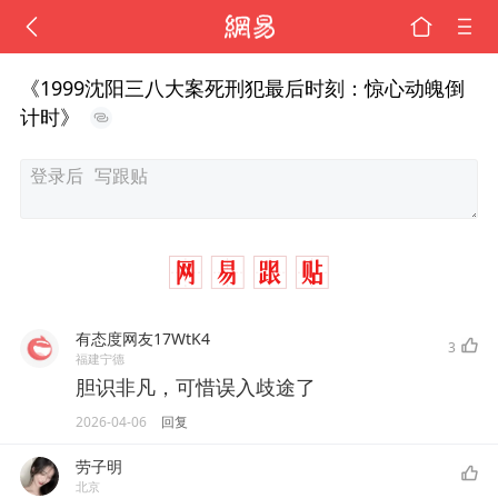
《1999沈阳三八大案死刑犯最后时刻：惊心动魄倒
计时》
有态度网友17WtK4
3
福建宁德
胆识非凡，可惜误入歧途了
2026-04-06
回复
劳子明
北京