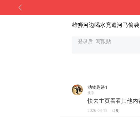
雄狮河边喝水竟遭河马偷袭
动物趣谈1
北京
快去主页看看其他内
2026-04-12
回复