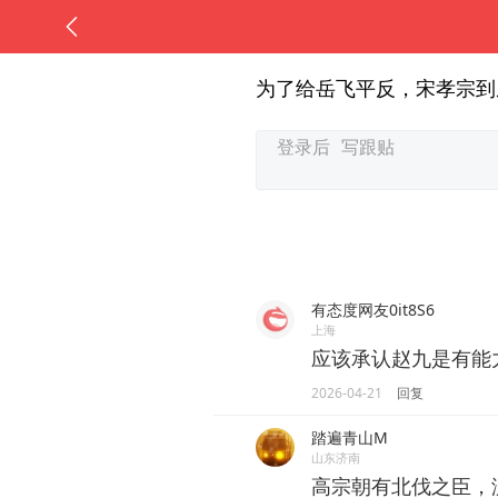
为了给岳飞平反，宋孝宗到
有态度网友0it8S6
上海
应该承认赵九是有能
2026-04-21
回复
踏遍青山M
山东济南
高宗朝有北伐之臣，