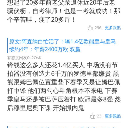
想起了20多年前老父亲退休近20年后老
骥伏枥，自考律师！也是一考就成功！那
个辛苦哇，瘦了20多斤！
296
更多跟贴
原文:阿森纳白忙活了！曝1.4亿欧熊皇与皇马
续约4年：年薪2400万欧 双赢
有态度网友0s2OsK
锋线这么多人还花1.4亿买人 中场没有节
拍器没有创造力6千万的罗德里都嫌贵 黑
熊跟姆巴佩位置重叠下赛季又是让姆巴佩
打中锋 他们两勾心斗角根本不来电 下赛
季皇马还是被巴萨压着打 欧冠最多8强 然
后穆里尼奥下课 开始抓内鬼
23
更多跟贴