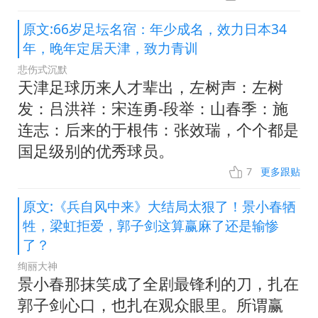
原文:66岁足坛名宿：年少成名，效力日本34
年，晚年定居天津，致力青训
悲伤式沉默
天津足球历来人才辈出，左树声：左树
发：吕洪祥：宋连勇-段举：山春季：施
连志：后来的于根伟：张效瑞，个个都是
国足级别的优秀球员。
7
更多跟贴
原文:《兵自风中来》大结局太狠了！景小春牺
牲，梁虹拒爱，郭子剑这算赢麻了还是输惨
了？
绚丽大神
景小春那抹笑成了全剧最锋利的刀，扎在
郭子剑心口，也扎在观众眼里。所谓赢