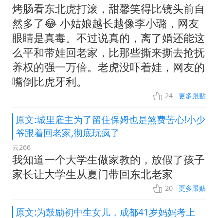
烤肠看东北虎打滚，甜馨笑得比镜头前自
然多了😂 小姑娘越长越像李小璐，网友
眼睛是真毒。不过说真的，离了婚还能这
么平和带娃回老家，比那些撕来撕去抢抚
养权的强一万倍。老虎没吓着娃，网友的
嘴倒比虎牙利。
24
更多跟贴
原文:城里雇主为了留住保姆也是煞费苦心!小少
爷跟着回老家,彻底玩疯了
云266
我知道一个大学生做家教的，放假了孩子
家长让大学生从夏门带回东北老家
20
更多跟贴
原文:为鼓励初中生女儿，成都41岁妈妈考上