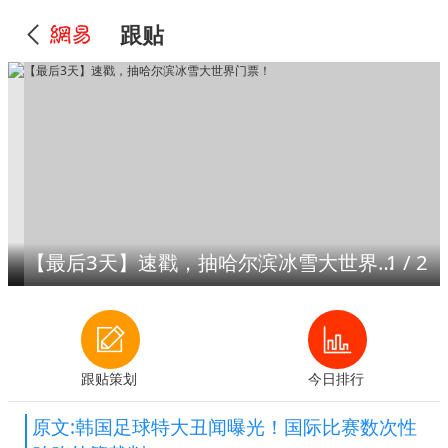
跟贴
【最后3天】速戳，抽哈尔滨冰雪大世界门票！
1
/
2
跟贴策划
今日排行
原文:韩国足球特大丑闻曝光！国际比赛数次性