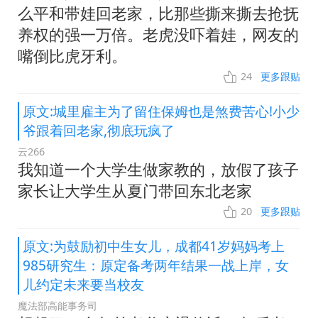
么平和带娃回老家，比那些撕来撕去抢抚
养权的强一万倍。老虎没吓着娃，网友的
嘴倒比虎牙利。
24
更多跟贴
原文:城里雇主为了留住保姆也是煞费苦心!小少
爷跟着回老家,彻底玩疯了
云266
我知道一个大学生做家教的，放假了孩子
家长让大学生从夏门带回东北老家
20
更多跟贴
原文:为鼓励初中生女儿，成都41岁妈妈考上
985研究生：原定备考两年结果一战上岸，女
儿约定未来要当校友
魔法部高能事务司