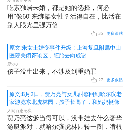
爱情逾期不候
吃素独居未婚，都是她的选择，何必
用“像60”来绑架女性？活得自在，比活在
别人眼光里强万倍
35
更多跟贴
原文:朱女士婚变事件升级！上海复旦附属中山
医院关闭评论区，胚胎去向成谜
易沙0
孩子没生出来，不涉及到重婚罪
27
更多跟贴
原文:8月2日，贾乃亮与女儿甜馨回到哈尔滨老
家游览东北虎林园，孩子长高了，和妈妈挺像
人间百态纪实
贾乃亮这爹当得可以，没带娃去什么奢华
游艇派对，就哈尔滨虎林园转一圈，啃根