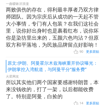
一曲暧昧浕浪漫
两败俱伤的存在，得利最丰厚者乃双方律
师团队。因为宗庆后从成功的一天起不管
大小事情，专门有人包装？在我们这社会
里，说你好出身时也是裹着红布，说你坏
你是染坊里出来的，五颜六色均沾？但原
双方和平落地，为民族品牌留点好影响！
90
更多跟贴
原文:伊朗、阿曼霍尔木兹海峡重开协议曝光：
伊朗掌控入湾航道，与阿曼平分“服务费”
火星网友
所以其实他们两个国家要感谢特朗普，本
来没钱收的，打了一架，以后都能收费
了。特别是阿曼，白捡的
14
更多跟贴