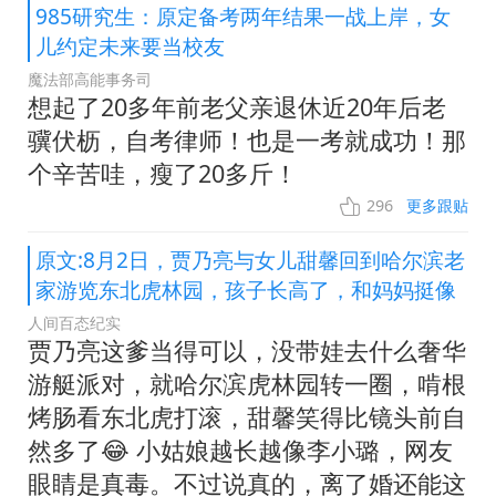
985研究生：原定备考两年结果一战上岸，女
儿约定未来要当校友
魔法部高能事务司
想起了20多年前老父亲退休近20年后老
骥伏枥，自考律师！也是一考就成功！那
个辛苦哇，瘦了20多斤！
296
更多跟贴
原文:8月2日，贾乃亮与女儿甜馨回到哈尔滨老
家游览东北虎林园，孩子长高了，和妈妈挺像
人间百态纪实
贾乃亮这爹当得可以，没带娃去什么奢华
游艇派对，就哈尔滨虎林园转一圈，啃根
烤肠看东北虎打滚，甜馨笑得比镜头前自
然多了😂 小姑娘越长越像李小璐，网友
眼睛是真毒。不过说真的，离了婚还能这