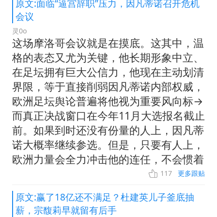
原文:面临“逼宫辞职”压力，因凡蒂诺召开危机
会议
灵0o
这场摩洛哥会议就是在摸底。这其中，温
格的表态又尤为关键，他长期形象中立、
在足坛拥有巨大公信力，他现在主动划清
界限，等于直接削弱因凡蒂诺内部权威，
欧洲足坛舆论普遍将他视为重要风向标→
而真正决战窗口在今年11月大选报名截止
前。如果到时还没有份量的人上，因凡蒂
诺大概率继续参选。但是，只要有人上，
欧洲力量会全力冲击他的连任，不会惯着
117
更多跟贴
原文:赢了18亿还不满足？杜建英儿子釜底抽
薪，宗馥莉早就留有后手