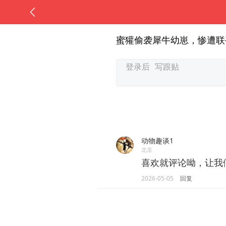
蜜獾偷袭犀牛幼崽，惨遭联
动物趣谈1
北京
喜欢就评论呦，让我
2026-05-05
回复