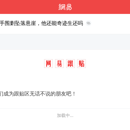
手围剿坠落悬崖，他还能奇迹生还吗
们成为跟贴区无话不说的朋友吧！
加载中...