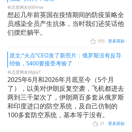
有态度网友00IFmw
想起几年前英国在疫情期间的防疫策略全
员感染全员产生抗体，当时我们还笑话他
们摆烂躺平。
553
更多跟贴
原文:“火点”CEO发了新照片：俄罗斯没有反导
经验，S400要接受考验了
有态度网友06JpyT
2025年6月和2026年月底至今（5个月
了），以美对伊朗反复空袭，飞机都进去
两到三千架次了，伊朗两百多套从俄罗斯
和印度进口的防空系统，及自己仿制的
100多套防空系统，基本等于没有。
21
更多跟贴