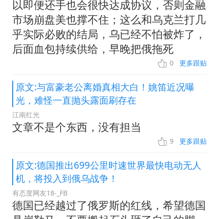
以即便还手也会很快达成协议，否则金融
市场崩盘美也撑不住；这么和乌克兰打几
乎实际必败的结局，乌已经不怕被炸了，
后面血包持续供给，早晚把俄拖死
0
更多跟贴
原文:与富豪老公离婚真相大白！姚笛近况曝
光，难怪一直抛头露面刷存在
江南红光
文章不是个东西，没有担当
9
更多跟贴
原文:德国推出699公里时速世界最快电动无人
机，将投入到俄乌战争！
有态度网友18-_FB
德国已经越过了俄罗斯的红线，希望德国