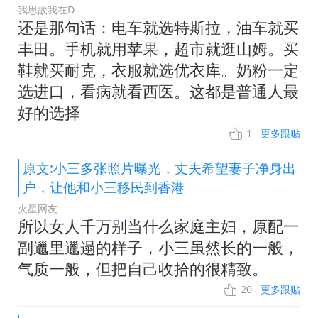
我思故我在D
还是那句话：电车就选特斯拉，油车就买
丰田。手机就用苹果，超市就逛山姆。买
鞋就买耐克，衣服就选优衣库。奶粉一定
选进口，看病就看西医。这都是普通人最
好的选择
1
更多跟贴
原文:小三多张照片曝光，丈夫希望妻子净身出
户，让他和小三移民到香港
火星网友
所以女人千万别当什么家庭主妇，原配一
副邋里邋遢的样子，小三虽然长的一般，
气质一般，但把自己收拾的很精致。
20
更多跟贴