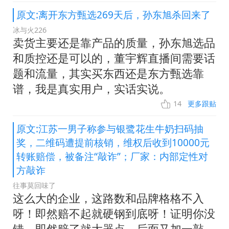
原文:离开东方甄选269天后，孙东旭杀回来了
冰与火226
卖货主要还是靠产品的质量，孙东旭选品
和质控还是可以的，董宇辉直播间需要话
题和流量，其实买东西还是东方甄选靠
谱，我是真实用户，实话实说。
14
更多跟贴
原文:江苏一男子称参与银鹭花生牛奶扫码抽
奖，二维码遭提前核销，维权后收到10000元
转账赔偿，被备注“敲诈”；厂家：内部定性对
方敲诈
往事莫回味了
这么大的企业，这路数和品牌格格不入
呀！即然赔不起就硬钢到底呀！证明你没
错，即然赔了就大器点，后面又加一敲