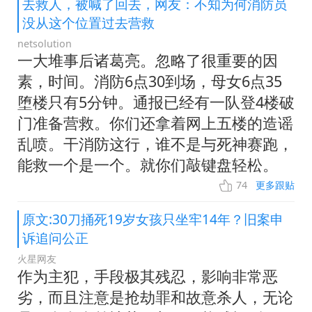
去救人，被喊了回去，网友：不知为何消防员
没从这个位置过去营救
netsolution
一大堆事后诸葛亮。忽略了很重要的因
素，时间。消防6点30到场，母女6点35
堕楼只有5分钟。通报已经有一队登4楼破
门准备营救。你们还拿着网上五楼的造谣
乱喷。干消防这行，谁不是与死神赛跑，
能救一个是一个。就你们敲键盘轻松。
74
更多跟贴
原文:30刀捅死19岁女孩只坐牢14年？旧案申
诉追问公正
火星网友
作为主犯，手段极其残忍，影响非常恶
劣，而且注意是抢劫罪和故意杀人，无论