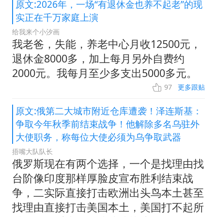
原文:2026年，一场“有退休金也养不起老”的现
实正在千万家庭上演
给我来个小汐画
我老爸，失能，养老中心月收12500元，
退休金8000多，加上每月另外自费约
2000元。我每月至少多支出5000多元。
97
更多跟贴
原文:俄第二大城市附近仓库遭袭！泽连斯基：
争取今年秋季前结束战争！他解除多名乌驻外
大使职务，称每位大使必须为乌争取武器
捂嘴大队队长
俄罗斯现在有两个选择，一个是找理由找
台阶像印度那样厚脸皮宣布胜利结束战
争，二实际直接打击欧洲出头鸟本土甚至
找理由直接打击美国本土，美国打不起所