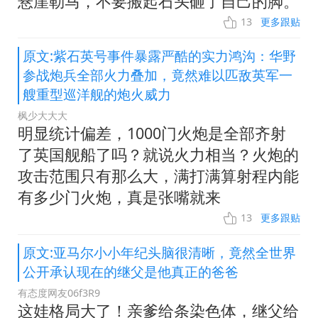
悬崖勒马，不要搬起石头砸了自己的脚。
13
更多跟贴
原文:紫石英号事件暴露严酷的实力鸿沟：华野
参战炮兵全部火力叠加，竟然难以匹敌英军一
艘重型巡洋舰的炮火威力
枫少大大大
明显统计偏差，1000门火炮是全部齐射
了英国舰船了吗？就说火力相当？火炮的
攻击范围只有那么大，满打满算射程内能
有多少门火炮，真是张嘴就来
13
更多跟贴
原文:亚马尔小小年纪头脑很清晰，竟然全世界
公开承认现在的继父是他真正的爸爸
有态度网友06f3R9
这娃格局大了！亲爹给条染色体，继父给