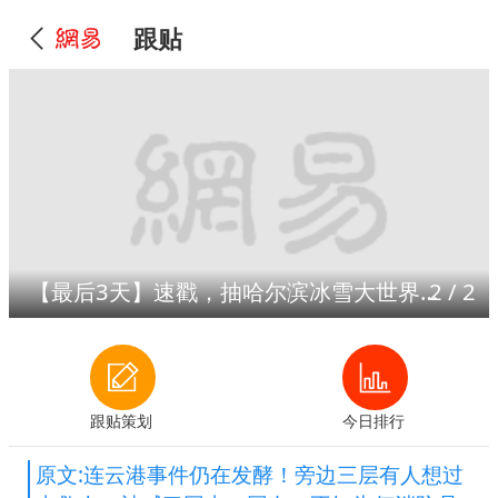
跟贴
【最后3天】速戳，抽哈尔滨冰雪大世界门票！
1
/
2
跟贴策划
今日排行
原文:连云港事件仍在发酵！旁边三层有人想过