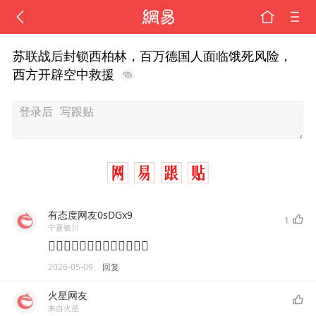
苏联战后封锁西柏林，百万德国人面临饿死风险，
西方开辟空中救援
有态度网友0sDGx9
1
宁夏银川
👍🏼👏🏼👏🏼👏🏼👏🏼👏🏼🌹
2026-05-09
回复
火星网友
来自火星