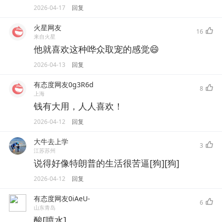
2026-04-17
回复
火星网友
16
来自火星
他就喜欢这种哗众取宠的感觉😄
2026-04-13
回复
有态度网友0g3R6d
8
上海
钱有大用，人人喜欢！
2026-04-12
回复
大牛去上学
3
江苏苏州
说得好像特朗普的生活很苦逼[狗][狗]
2026-04-12
回复
有态度网友0iAeU-
6
山东青岛
酸[喷水]