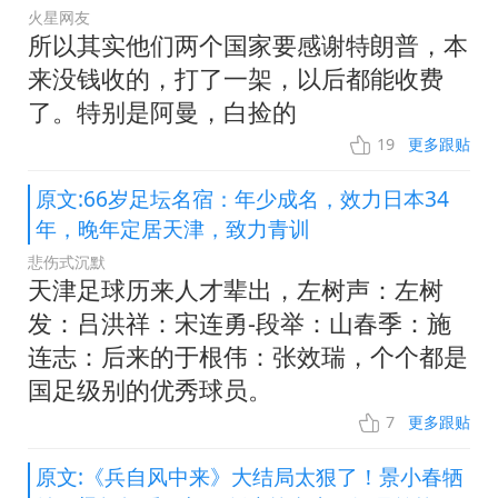
火星网友
所以其实他们两个国家要感谢特朗普，本
来没钱收的，打了一架，以后都能收费
了。特别是阿曼，白捡的
19
更多跟贴
原文:66岁足坛名宿：年少成名，效力日本34
年，晚年定居天津，致力青训
悲伤式沉默
天津足球历来人才辈出，左树声：左树
发：吕洪祥：宋连勇-段举：山春季：施
连志：后来的于根伟：张效瑞，个个都是
国足级别的优秀球员。
7
更多跟贴
原文:《兵自风中来》大结局太狠了！景小春牺