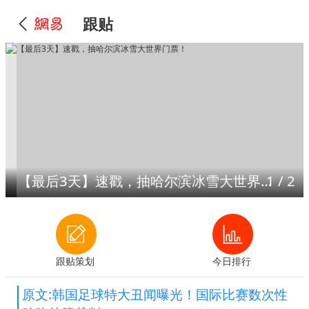
跟贴
【最后3天】速戳，抽哈尔滨冰雪大世界门票！
1
/
2
跟贴策划
今日排行
原文:韩国足球特大丑闻曝光！国际比赛数次性