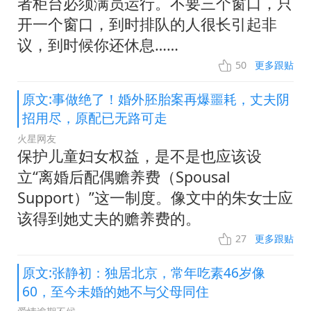
者柜台必须满员运行。不要三个窗口，只
开一个窗口，到时排队的人很长引起非
议，到时候你还休息……
50
更多跟贴
原文:事做绝了！婚外胚胎案再爆噩耗，丈夫阴
招用尽，原配已无路可走
火星网友
保护儿童妇女权益，是不是也应该设
立“离婚后配偶赡养费（Spousal
Support）”这一制度。像文中的朱女士应
该得到她丈夫的赡养费的。
27
更多跟贴
原文:张静初：独居北京，常年吃素46岁像
60，至今未婚的她不与父母同住