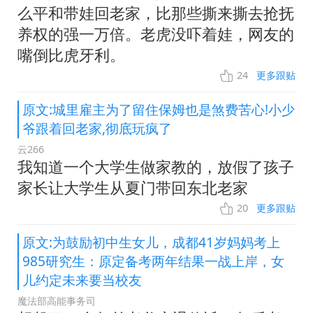
么平和带娃回老家，比那些撕来撕去抢抚
养权的强一万倍。老虎没吓着娃，网友的
嘴倒比虎牙利。
24
更多跟贴
原文:城里雇主为了留住保姆也是煞费苦心!小少
爷跟着回老家,彻底玩疯了
云266
我知道一个大学生做家教的，放假了孩子
家长让大学生从夏门带回东北老家
20
更多跟贴
原文:为鼓励初中生女儿，成都41岁妈妈考上
985研究生：原定备考两年结果一战上岸，女
儿约定未来要当校友
魔法部高能事务司