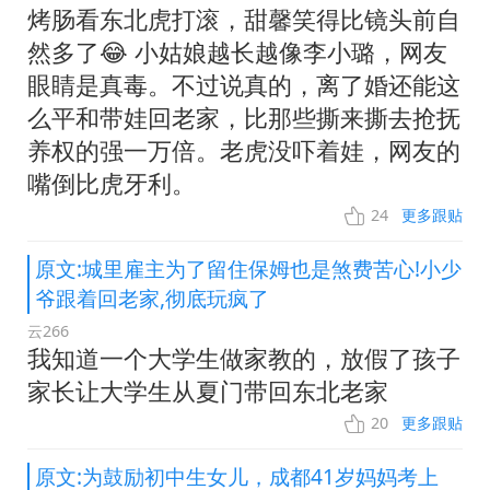
烤肠看东北虎打滚，甜馨笑得比镜头前自
然多了😂 小姑娘越长越像李小璐，网友
眼睛是真毒。不过说真的，离了婚还能这
么平和带娃回老家，比那些撕来撕去抢抚
养权的强一万倍。老虎没吓着娃，网友的
嘴倒比虎牙利。
24
更多跟贴
原文:城里雇主为了留住保姆也是煞费苦心!小少
爷跟着回老家,彻底玩疯了
云266
我知道一个大学生做家教的，放假了孩子
家长让大学生从夏门带回东北老家
20
更多跟贴
原文:为鼓励初中生女儿，成都41岁妈妈考上