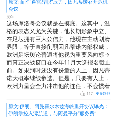
原文:面临“逼宫辞职”压力，因凡蒂诺召开危机
会议
灵0o
这场摩洛哥会议就是在摸底。这其中，温
格的表态又尤为关键，他长期形象中立、
在足坛拥有巨大公信力，他现在主动划清
界限，等于直接削弱因凡蒂诺内部权威，
欧洲足坛舆论普遍将他视为重要风向标→
而真正决战窗口在今年11月大选报名截止
前。如果到时还没有份量的人上，因凡蒂
诺大概率继续参选。但是，只要有人上，
欧洲力量会全力冲击他的连任，不会惯着
117
更多跟贴
原文:伊朗、阿曼霍尔木兹海峡重开协议曝光：
伊朗掌控入湾航道，与阿曼平分“服务费”