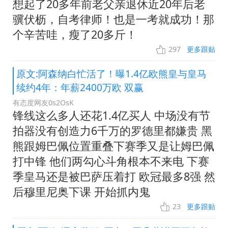
想起了20多年前老父亲退休近20年后老
骥伏枥，自考律师！也是一考就成功！那
个辛苦哇，瘦了20多斤！
297
更多跟贴
原文:阿森纳白忙活了！曝1.4亿欧熊皇与皇马
续约4年：年薪2400万欧 双赢
有态度网友0s2OsK
锋线这么多人还花1.4亿买人 中场没有节
拍器没有创造力6千万的罗德里都嫌贵 黑
熊跟姆巴佩位置重叠下赛季又是让姆巴佩
打中锋 他们两勾心斗角根本不来电 下赛
季皇马还是被巴萨压着打 欧冠最多8强 然
后穆里尼奥下课 开始抓内鬼
23
更多跟贴