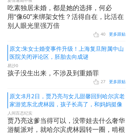
爱情逾期不候
吃素独居未婚，都是她的选择，何必
用“像60”来绑架女性？活得自在，比活在
别人眼光里强万倍
40
更多跟贴
原文:朱女士婚变事件升级！上海复旦附属中山
医院关闭评论区，胚胎去向成谜
易沙0
孩子没生出来，不涉及到重婚罪
27
更多跟贴
原文:8月2日，贾乃亮与女儿甜馨回到哈尔滨老
家游览东北虎林园，孩子长高了，和妈妈挺像
人间百态纪实
贾乃亮这爹当得可以，没带娃去什么奢华
游艇派对，就哈尔滨虎林园转一圈，啃根