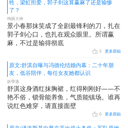
牲，梁虹拒爱，郭子剑这算赢麻了还是输惨
了？
绚丽大神
景小春那抹笑成了全剧最锋利的刀，扎在
郭子剑心口，也扎在观众眼里。所谓赢
麻，不过是输得彻底
3
更多跟贴
原文:舒淇自曝与冯德伦结婚内幕：二十年朋
友，低谷陪伴，每任女友她都认识
妖孽逃
舒淇这身酒红抹胸裙，红得刚刚好——不
艳不俗，锁骨能养鱼，气质能镇场。谁再
说红色难穿，请直接面壁
0
更多跟贴
原文:泽连斯基向普京开出停火条件：军队原地