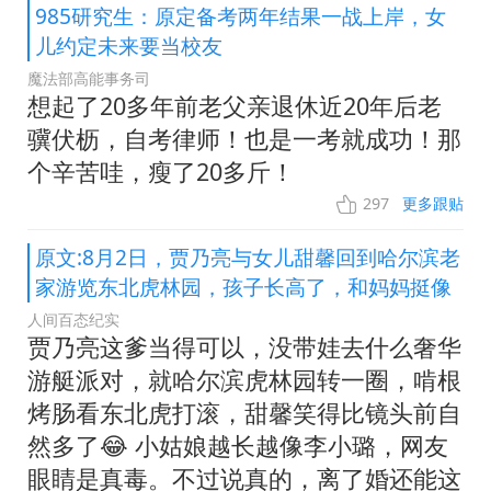
985研究生：原定备考两年结果一战上岸，女
儿约定未来要当校友
魔法部高能事务司
想起了20多年前老父亲退休近20年后老
骥伏枥，自考律师！也是一考就成功！那
个辛苦哇，瘦了20多斤！
297
更多跟贴
原文:8月2日，贾乃亮与女儿甜馨回到哈尔滨老
家游览东北虎林园，孩子长高了，和妈妈挺像
人间百态纪实
贾乃亮这爹当得可以，没带娃去什么奢华
游艇派对，就哈尔滨虎林园转一圈，啃根
烤肠看东北虎打滚，甜馨笑得比镜头前自
然多了😂 小姑娘越长越像李小璐，网友
眼睛是真毒。不过说真的，离了婚还能这