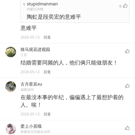
stupidmanman
1
6
内蒙古赤峰
陶虹是段奕宏的意难平
意难平
2026-05-12
回复
骑马观花进观园
江苏
结婚需要同频的人，他们俩只能做朋友！
2026-05-12
回复
古月星辰xu
福建福州
在最没本事的年纪，偏偏遇上了最想护着的
人。唉！
2026-05-12
回复
爱上小居哦
新疆昌吉回族自治州