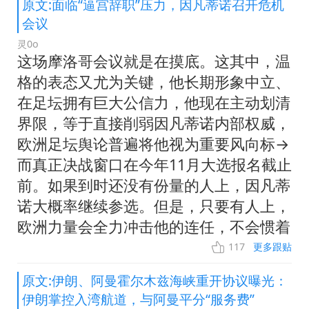
原文:面临“逼宫辞职”压力，因凡蒂诺召开危机
会议
灵0o
这场摩洛哥会议就是在摸底。这其中，温
格的表态又尤为关键，他长期形象中立、
在足坛拥有巨大公信力，他现在主动划清
界限，等于直接削弱因凡蒂诺内部权威，
欧洲足坛舆论普遍将他视为重要风向标→
而真正决战窗口在今年11月大选报名截止
前。如果到时还没有份量的人上，因凡蒂
诺大概率继续参选。但是，只要有人上，
欧洲力量会全力冲击他的连任，不会惯着
117
更多跟贴
原文:伊朗、阿曼霍尔木兹海峡重开协议曝光：
伊朗掌控入湾航道，与阿曼平分“服务费”