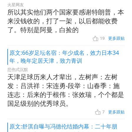
火星网友
所以其实他们两个国家要感谢特朗普，本
来没钱收的，打了一架，以后都能收费
了。特别是阿曼，白捡的
19
更多跟贴
原文:66岁足坛名宿：年少成名，效力日本34
年，晚年定居天津，致力青训
悲伤式沉默
天津足球历来人才辈出，左树声：左树
发：吕洪祥：宋连勇-段举：山春季：施
连志：后来的于根伟：张效瑞，个个都是
国足级别的优秀球员。
7
更多跟贴
原文:舒淇自曝与冯德伦结婚内幕：二十年朋