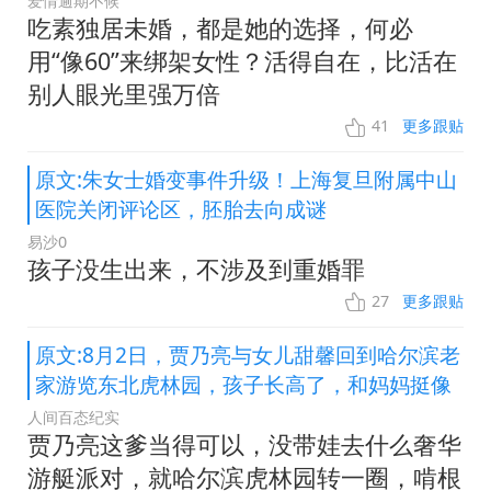
爱情逾期不候
吃素独居未婚，都是她的选择，何必
用“像60”来绑架女性？活得自在，比活在
别人眼光里强万倍
41
更多跟贴
原文:朱女士婚变事件升级！上海复旦附属中山
医院关闭评论区，胚胎去向成谜
易沙0
孩子没生出来，不涉及到重婚罪
27
更多跟贴
原文:8月2日，贾乃亮与女儿甜馨回到哈尔滨老
家游览东北虎林园，孩子长高了，和妈妈挺像
人间百态纪实
贾乃亮这爹当得可以，没带娃去什么奢华
游艇派对，就哈尔滨虎林园转一圈，啃根