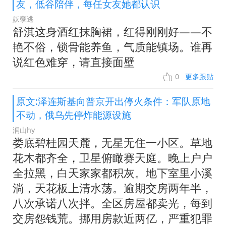
友，低谷陪伴，每任女友她都认识
妖孽逃
舒淇这身酒红抹胸裙，红得刚刚好——不
艳不俗，锁骨能养鱼，气质能镇场。谁再
说红色难穿，请直接面壁
0
更多跟贴
原文:泽连斯基向普京开出停火条件：军队原地
不动，俄乌先停炸能源设施
润山hy
娄底碧桂园天麓，无星无住一小区。草地
花木都齐全，卫星俯瞰赛天庭。晚上户户
全拉黑，白天家家都积灰。地下室里小溪
淌，天花板上清水荡。逾期交房两年半，
八次承诺八次拌。全区房屋都卖光，每到
交房怨钱荒。挪用房款近两亿，严重犯罪