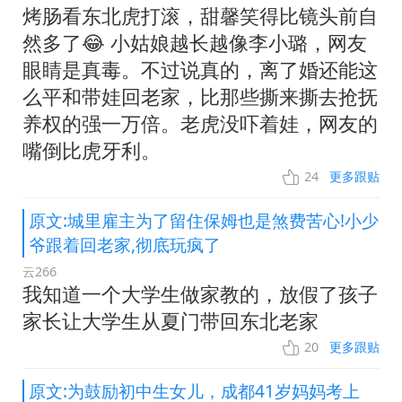
烤肠看东北虎打滚，甜馨笑得比镜头前自
然多了😂 小姑娘越长越像李小璐，网友
眼睛是真毒。不过说真的，离了婚还能这
么平和带娃回老家，比那些撕来撕去抢抚
养权的强一万倍。老虎没吓着娃，网友的
嘴倒比虎牙利。
24
更多跟贴
原文:城里雇主为了留住保姆也是煞费苦心!小少
爷跟着回老家,彻底玩疯了
云266
我知道一个大学生做家教的，放假了孩子
家长让大学生从夏门带回东北老家
20
更多跟贴
原文:为鼓励初中生女儿，成都41岁妈妈考上