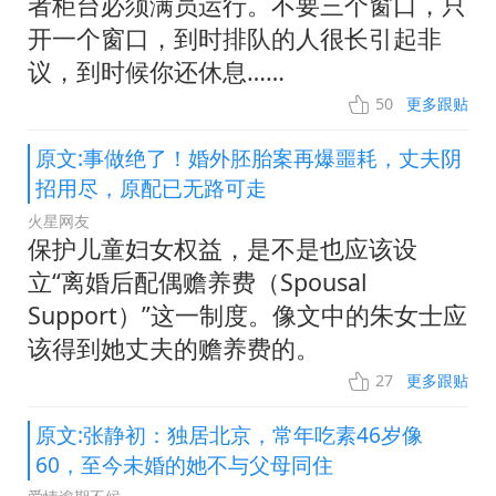
者柜台必须满员运行。不要三个窗口，只
开一个窗口，到时排队的人很长引起非
议，到时候你还休息……
50
更多跟贴
原文:事做绝了！婚外胚胎案再爆噩耗，丈夫阴
招用尽，原配已无路可走
火星网友
保护儿童妇女权益，是不是也应该设
立“离婚后配偶赡养费（Spousal
Support）”这一制度。像文中的朱女士应
该得到她丈夫的赡养费的。
27
更多跟贴
原文:张静初：独居北京，常年吃素46岁像
60，至今未婚的她不与父母同住