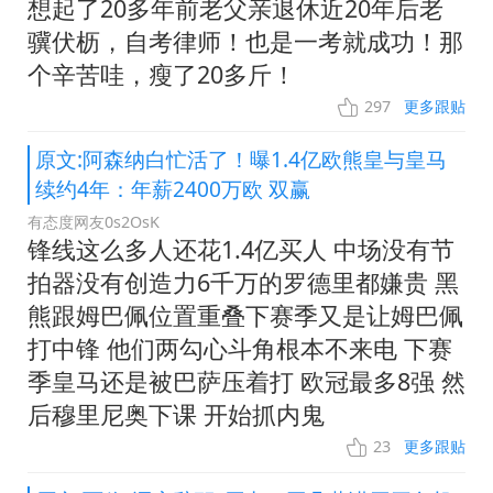
想起了20多年前老父亲退休近20年后老
骥伏枥，自考律师！也是一考就成功！那
个辛苦哇，瘦了20多斤！
297
更多跟贴
原文:阿森纳白忙活了！曝1.4亿欧熊皇与皇马
续约4年：年薪2400万欧 双赢
有态度网友0s2OsK
锋线这么多人还花1.4亿买人 中场没有节
拍器没有创造力6千万的罗德里都嫌贵 黑
熊跟姆巴佩位置重叠下赛季又是让姆巴佩
打中锋 他们两勾心斗角根本不来电 下赛
季皇马还是被巴萨压着打 欧冠最多8强 然
后穆里尼奥下课 开始抓内鬼
23
更多跟贴