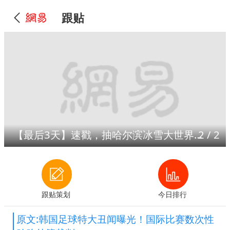
跟贴
【最后3天】速戳，抽哈尔滨冰雪大世界门票！
2
/
2
跟贴策划
今日排行
原文:韩国足球特大丑闻曝光！国际比赛数次性