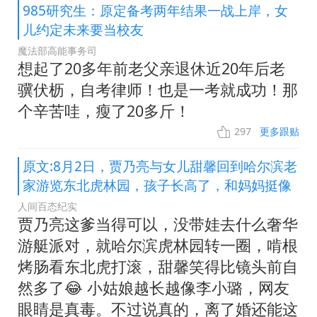
985研究生：原定备考两年结果一战上岸，女
儿约定未来要当校友
魔法部高能事务司
想起了20多年前老父亲退休近20年后老
骥伏枥，自考律师！也是一考就成功！那
个辛苦哇，瘦了20多斤！
297
更多跟贴
原文:8月2日，贾乃亮与女儿甜馨回到哈尔滨老
家游览东北虎林园，孩子长高了，和妈妈挺像
人间百态纪实
贾乃亮这爹当得可以，没带娃去什么奢华
游艇派对，就哈尔滨虎林园转一圈，啃根
烤肠看东北虎打滚，甜馨笑得比镜头前自
然多了😂 小姑娘越长越像李小璐，网友
眼睛是真毒。不过说真的，离了婚还能这