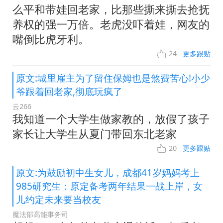
么平和带娃回老家，比那些撕来撕去抢抚
养权的强一万倍。老虎没吓着娃，网友的
嘴倒比虎牙利。
24
更多跟贴
原文:城里雇主为了留住保姆也是煞费苦心!小少
爷跟着回老家,彻底玩疯了
云266
我知道一个大学生做家教的，放假了孩子
家长让大学生从夏门带回东北老家
20
更多跟贴
原文:为鼓励初中生女儿，成都41岁妈妈考上
985研究生：原定备考两年结果一战上岸，女
儿约定未来要当校友
魔法部高能事务司