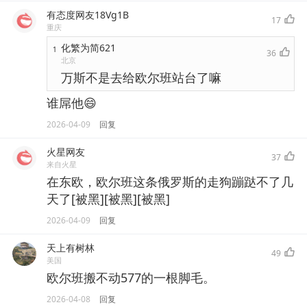
有态度网友18Vg1B
17
重庆
化繁为简621
1
36
北京
万斯不是去给欧尔班站台了嘛
谁屌他😄
2026-04-09
回复
火星网友
37
来自火星
在东欧，欧尔班这条俄罗斯的走狗蹦跶不了几
天了[被黑][被黑][被黑]
2026-04-09
回复
天上有树林
49
美国
欧尔班搬不动577的一根脚毛。
2026-04-08
回复