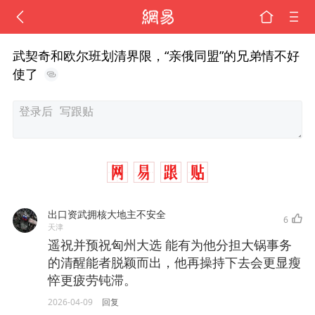
武契奇和欧尔班划清界限，“亲俄同盟”的兄弟情不好
使了
出口资武拥核大地主不安全
6
天津
遥祝并预祝匈州大选 能有为他分担大锅事务
的清醒能者脱颖而出，他再操持下去会更显瘦
悴更疲劳钝滞。
2026-04-09
回复