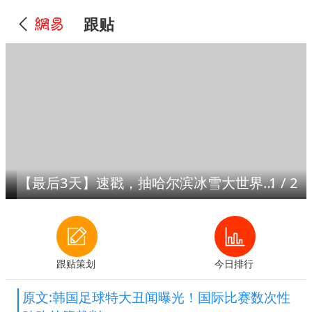
跟贴
【最后3天】速戳，抽哈尔滨冰雪大世界门票！
1
/
2
跟贴策划
今日排行
原文:韩国足球特大丑闻曝光！国际比赛数次性