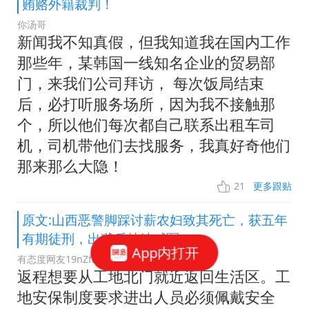
贿赂外籍裁判！
你汤哥
新闻我不知真假，但我知道我在国内工作
那些年，某韩国一线知名企业的贸易部
门，来我们公司拜访， 每次饭局结束
后，必打听服务场所，因为我不接触那
个，所以他们每次都自己联系出租车司
机，司机带他们去找服务，我真好奇他们
那来那么大隐！
21
更多跟贴
原文:山西恶警脚踩讨薪农妇致其死亡，获五年
有期徒刑，出狱后持续喊冤
App内打开
有态度网友19nZfx
返程想要从工地北门就近返回生活区。工
地安保制度要求进出人员必须佩戴安全