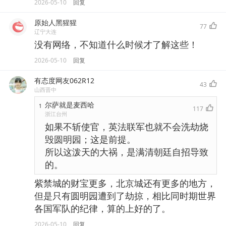
2026-05-10
回复
原始人黑猩猩
77
辽宁大连
没有网络，不知道什么时候才了解这些！
2026-05-10
回复
有态度网友062R12
43
山西晋中
尔萨就是麦西哈
1
117
浙江台州
如果不斩使官，英法联军也就不会洗劫烧
毁圆明园；这是前提。
所以这泼天的大祸，是满清朝廷自招导致
的。
紫禁城的财宝更多，北京城还有更多的地方，
但是只有圆明园遭到了劫掠，相比同时期世界
各国军队的纪律，算的上好的了。
2026-05-10
回复