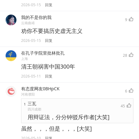
2026-05-15
回复
我的不是你的我
9
云南曲靖
劝你不要搞历史虚无主义
2026-05-15
回复
在孔子学院里批林批孔
28
上海
清王朝祸害中国300年
2026-05-11
回复
有态度网友0BHpCK
6
河南濮阳
三瓦
1
45
四川成都
用辩证法，分分钟驳斥作者[大笑]
虽然，，，但是，，，[大笑]
2026-05-10
回复