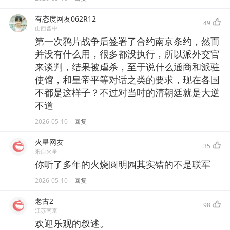
有态度网友062R12
49
山西晋中
第一次鸦片战争后签署了合约南京条约，然而
并没有什么用，很多都没执行，所以派外交官
来谈判，结果被虐杀，至于说什么通商和派驻
使馆，和皇帝平等对话之类的要求，现在各国
不都是这样子？不过对当时的清朝廷就是大逆
不道
2026-05-10
回复
火星网友
35
来自火星
你听了多年的火烧圆明园其实错的不是联军
2026-05-10
回复
老古2
98
江苏南京
欢迎乐观的叙述。