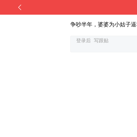
争吵半年，婆婆为小姑子逼