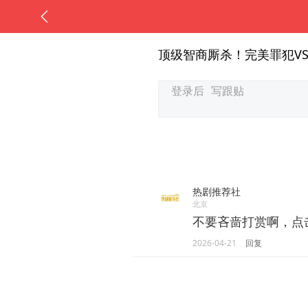
顶级智商厮杀！完美罪犯V
热剧推荐社
北京
不要吝啬打赏啊，点
2026-04-21
回复