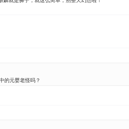
麒麟就是狮子，就这么简单，别整天幻想啦！
中的元婴老怪吗？