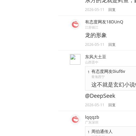
东方的龙就是鳄鱼，
2026-05-11
回复
有态度网友18DUnQ
江苏镇江
龙的形象
2026-05-11
回复
东风大土豆
山西晋中
有态度网友0iuf6v
1
青海西宁
这不就是玄幻小说
@DeepSeek
2026-05-11
回复
lqqqzb
广东深圳
周伯通传人
1