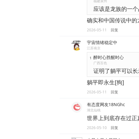
福建泉州
应该是龙族的一个
确实和中国传说中的
2026-05-11
回复
宇宙情绪稳定中
江苏南京
醉时心胜醒时心
1
广西百色
证明了躺平可以长
躺平即永生[狗]
2026-05-11
回复
有态度网友18NGhc
湖北仙桃
世界上到底存在过正
2026-05-10
回复