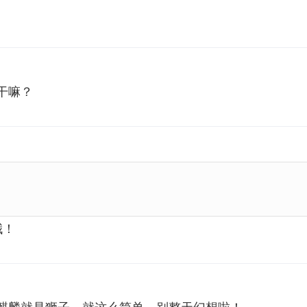
干嘛？
哦！