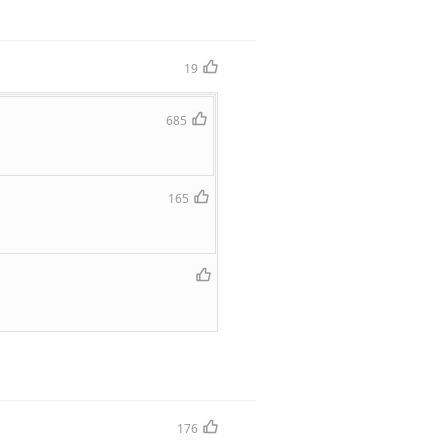
19
685
165
176