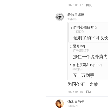
2026-05-17
回复
希拉里谶语
湖南衡阳
醉时心胜醒时心
1
广西百色
证明了躺平可以
逐月ing
2
广东省湛江市
抓住一个境外势力
有态度网友19pSBg
3
福建福州
五十万到手
为国创汇，光荣
2026-05-16
回复
锄禾日当午
福建福州