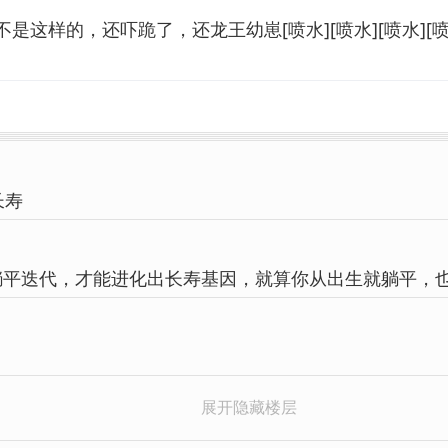
是这样的，还吓跪了，还龙王幼崽[喷水][喷水][喷水][喷
长寿
躺平迭代，才能进化出长寿基因，就算你从出生就躺平，
展开隐藏楼层