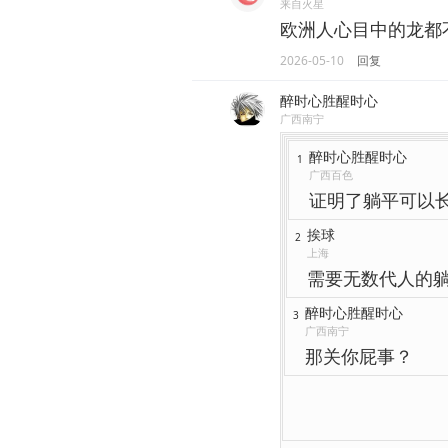
来自火星
欧洲人心目中的龙都不
2026-05-10
回复
醉时心胜醒时心
广西南宁
醉时心胜醒时心
1
广西百色
证明了躺平可以
挨球
2
上海
需要无数代人的
醉时心胜醒时心
3
广西南宁
那关你屁事？