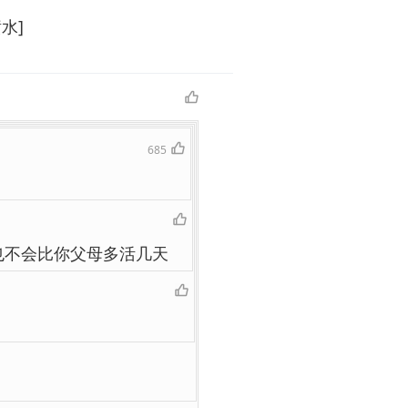
水]
685
也不会比你父母多活几天