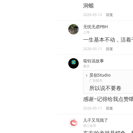
洞螈
2026-05-12
回复
无忧无虑PBH
上海
一生基本不动，活着
2026-05-11
回复
筱钰说故事
重庆
昊创Studio
1
广东韶关
所以说不要卷
感谢~记得给我点赞
2026-05-11
回复
儿子又骂我了
浙江金华