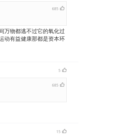
685
间万物都逃不过它的氧化过
运动有益健康那都是资本环
5
685
15