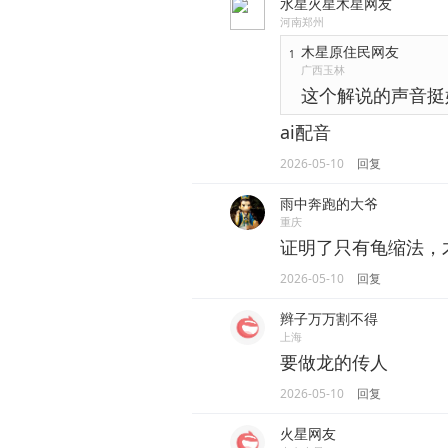
水星火星木星网友
河南郑州
木星原住民网友
1
广西玉林
这个解说的声音挺
ai配音
2026-05-10
回复
雨中奔跑的大爷
重庆
证明了只有龟缩法，
2026-05-10
回复
辫子万万割不得
上海
要做龙的传人
2026-05-10
回复
火星网友