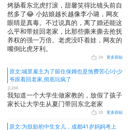
烤肠看东北虎打滚，甜馨笑得比镜头前自
然多了😂 小姑娘越长越像李小璐，网友
眼睛是真毒。不过说真的，离了婚还能这
么平和带娃回老家，比那些撕来撕去抢抚
养权的强一万倍。老虎没吓着娃，网友的
嘴倒比虎牙利。
24
更多跟贴
原文:城里雇主为了留住保姆也是煞费苦心!小少
爷跟着回老家,彻底玩疯了
云266
我知道一个大学生做家教的，放假了孩子
家长让大学生从夏门带回东北老家
20
更多跟贴
原文:为鼓励初中生女儿，成都41岁妈妈考上