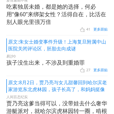
爱情逾期不候
吃素独居未婚，都是她的选择，何必
用“像60”来绑架女性？活得自在，比活在
别人眼光里强万倍
41
更多跟贴
原文:朱女士婚变事件升级！上海复旦附属中山
医院关闭评论区，胚胎去向成谜
易沙0
孩子没生出来，不涉及到重婚罪
27
更多跟贴
原文:8月2日，贾乃亮与女儿甜馨回到哈尔滨老
家游览东北虎林园，孩子长高了，和妈妈挺像
人间百态纪实
贾乃亮这爹当得可以，没带娃去什么奢华
游艇派对，就哈尔滨虎林园转一圈，啃根