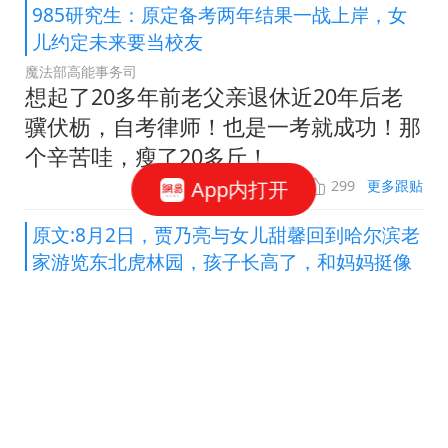
985研究生：原定备考两年结果一战上岸，女
儿约定未来要当校友
魔法部高能事务司
想起了20多年前老父亲退休近20年后老
骥伏枥，自考律师！也是一考就成功！那
个辛苦哇，瘦了20多斤！
App内打开
299
更多跟贴
原文:8月2日，贾乃亮与女儿甜馨回到哈尔滨老
家游览东北虎林园，孩子长高了，和妈妈挺像
人间百态纪实
贾乃亮这爹当得可以，没带娃去什么奢华
游艇派对，就哈尔滨虎林园转一圈，啃根
烤肠看东北虎打滚，甜馨笑得比镜头前自
然多了😂 小姑娘越长越像李小璐，网友
眼睛是真毒。不过说真的，离了婚还能这