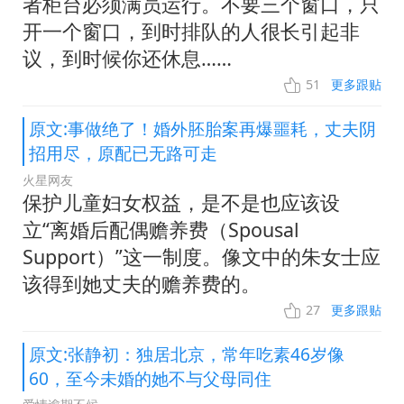
者柜台必须满员运行。不要三个窗口，只
开一个窗口，到时排队的人很长引起非
议，到时候你还休息……
51
更多跟贴
原文:事做绝了！婚外胚胎案再爆噩耗，丈夫阴
招用尽，原配已无路可走
火星网友
保护儿童妇女权益，是不是也应该设
立“离婚后配偶赡养费（Spousal
Support）”这一制度。像文中的朱女士应
该得到她丈夫的赡养费的。
27
更多跟贴
原文:张静初：独居北京，常年吃素46岁像
60，至今未婚的她不与父母同住