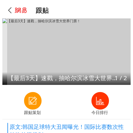
跟贴
【最后3天】速戳，抽哈尔滨冰雪大世界门票！
1
/
2
跟贴策划
今日排行
原文:韩国足球特大丑闻曝光！国际比赛数次性