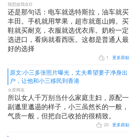
我思故我在D
还是那句话：电车就选特斯拉，油车就买
丰田。手机就用苹果，超市就逛山姆。买
鞋就买耐克，衣服就选优衣库。奶粉一定
选进口，看病就看西医。这都是普通人最
好的选择
1
更多跟贴
原文:小三多张照片曝光，丈夫希望妻子净身出
户，让他和小三移民到香港
火星网友
所以女人千万别当什么家庭主妇，原配一
副邋里邋遢的样子，小三虽然长的一般，
气质一般，但把自己收拾的很精致。
20
更多跟贴