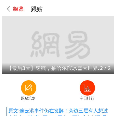
跟贴
【最后3天】速戳，抽哈尔滨冰雪大世界门票！
1
/
2
跟贴策划
今日排行
原文:连云港事件仍在发酵！旁边三层有人想过