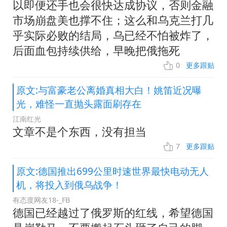
以即便还手也会很快达成协议，否则金融
市场崩盘美也撑不住；这么和乌克兰打几
乎实际必败的结局，乌已经不怕被炸了，
后面血包持续供给，早晚把俄拖死
0
更多跟贴
原文:与富豪老公离婚真相大白！姚笛近况曝
光，难怪一直抛头露面刷存在
江南红光
文章不是个东西，没有担当
7
更多跟贴
原文:德国推出699公里时速世界最快电动无人
机，将投入到俄乌战争！
有态度网友18-_FB
德国已经越过了俄罗斯的红线，希望德国