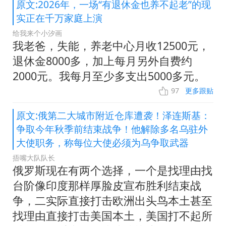
原文:2026年，一场“有退休金也养不起老”的现
实正在千万家庭上演
给我来个小汐画
我老爸，失能，养老中心月收12500元，
退休金8000多，加上每月另外自费约
2000元。我每月至少多支出5000多元。
97
更多跟贴
原文:俄第二大城市附近仓库遭袭！泽连斯基：
争取今年秋季前结束战争！他解除多名乌驻外
大使职务，称每位大使必须为乌争取武器
捂嘴大队队长
俄罗斯现在有两个选择，一个是找理由找
台阶像印度那样厚脸皮宣布胜利结束战
争，二实际直接打击欧洲出头鸟本土甚至
找理由直接打击美国本土，美国打不起所