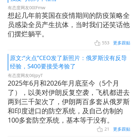
有态度网友00IFmw
想起几年前英国在疫情期间的防疫策略全
员感染全员产生抗体，当时我们还笑话他
们摆烂躺平。
553
更多跟贴
原文:“火点”CEO发了新照片：俄罗斯没有反导
经验，S400要接受考验了
有态度网友06JpyT
2025年6月和2026年月底至今（5个月
了），以美对伊朗反复空袭，飞机都进去
两到三千架次了，伊朗两百多套从俄罗斯
和印度进口的防空系统，及自己仿制的
100多套防空系统，基本等于没有。
21
更多跟贴