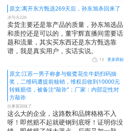
原文:离开东方甄选269天后，孙东旭杀回来了
冰与火226
卖货主要还是靠产品的质量，孙东旭选品
和质控还是可以的，董宇辉直播间需要话
题和流量，其实买东西还是东方甄选靠
谱，我是真实用户，实话实说。
13
更多跟贴
原文:江苏一男子称参与银鹭花生牛奶扫码抽
奖，二维码遭提前核销，维权后收到10000元
转账赔偿，被备注“敲诈”；厂家：内部定性对
方敲诈
往事莫回味了
这么大的企业，这路数和品牌格格不入
呀！即然赔不起就硬钢到底呀！证明你没
错，即然赔了就大器点，后面又加一敲