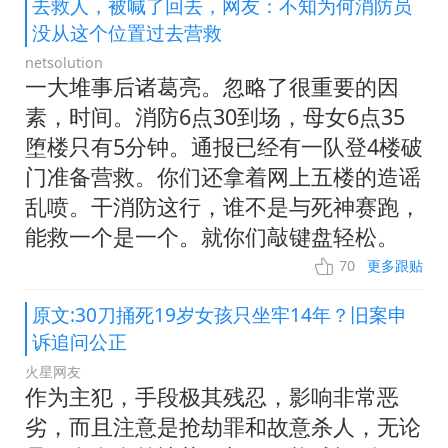
去救人，被喊了回去，网友：不知为何消防员
没从这个位置过去营救
netsolution
一大堆事后诸葛亮。忽略了很重要的因
素，时间。消防6点30到场，母女6点35
堕楼只有5分钟。通报已经有一队登4楼破
门准备营救。你们还拿着网上五楼的造谣
乱喷。干消防这行，谁不是与死神赛跑，
能救一个是一个。就你们敲键盘轻松。
70
更多跟贴
原文:30刀捅死19岁女孩只坐牢14年？旧案申
诉追问公正
火星网友
作为主犯，手段极其残忍，影响非常恶
劣，而且注意是抢劫罪和故意杀人，无论