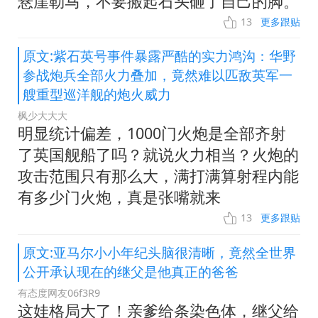
悬崖勒马，不要搬起石头砸了自己的脚。
13
更多跟贴
原文:紫石英号事件暴露严酷的实力鸿沟：华野
参战炮兵全部火力叠加，竟然难以匹敌英军一
艘重型巡洋舰的炮火威力
枫少大大大
明显统计偏差，1000门火炮是全部齐射
了英国舰船了吗？就说火力相当？火炮的
攻击范围只有那么大，满打满算射程内能
有多少门火炮，真是张嘴就来
13
更多跟贴
原文:亚马尔小小年纪头脑很清晰，竟然全世界
公开承认现在的继父是他真正的爸爸
有态度网友06f3R9
这娃格局大了！亲爹给条染色体，继父给