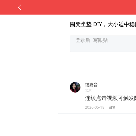
圆凳坐垫 DIY，大小适中
徭嘉音
北京
连续点击视频可触发
2026-05-18
回复