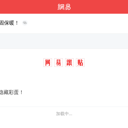
稳固保暖！
隐藏彩蛋！
加载中...