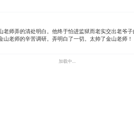
山老师弄的清处明白。他终于怕进监狱而老实交出老爷子
金山老师的辛苦调研。弄明白了一切。太帅了金山老师！
加载中...