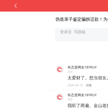
伪造亲子鉴定骗拆迁款！为
有态度网友18YRUY
北京
太爱财了。想当假女
2026-04-16
回复
有态度网友18YRUY
北京
我听了两遍。金山老