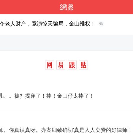
夺老人财产，竟演惊天骗局，金山维权！
儿。。被扌揭穿了！捧！金山仔太捧了！
师。你真认真呀。办案细致确切’真是人人奌赞的好律师！