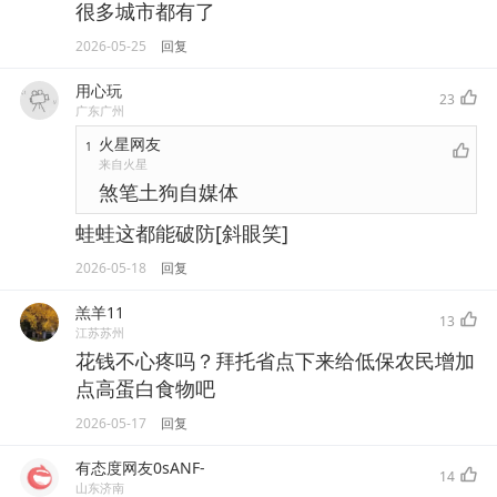
很多城市都有了
2026-05-25
回复
用心玩
23
广东广州
火星网友
1
来自火星
煞笔土狗自媒体
蛙蛙这都能破防[斜眼笑]
2026-05-18
回复
羔羊11
13
江苏苏州
花钱不心疼吗？拜托省点下来给低保农民增加
点高蛋白食物吧
2026-05-17
回复
有态度网友0sANF-
14
山东济南