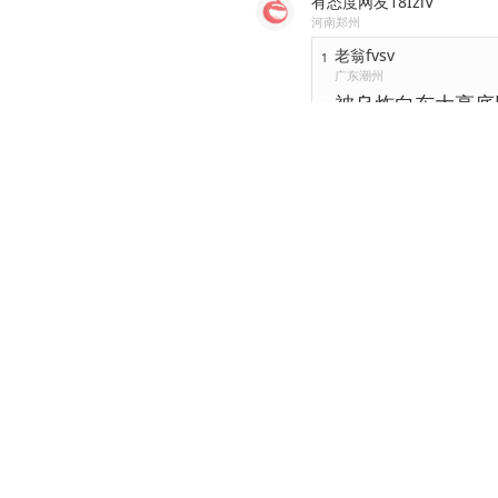
有态度网友18IzlV
河南郑州
老翁fvsv
1
广东潮州
被乌炸向东大亮底
亮出了裤衩
2026-05-19
回复
有态度网友0ifZqt
上海
支持俄罗斯🇷🇺
消灭纳粹乌克兰！
2026-05-19
回复
有态度网友0s9PtJ
湖南郴州
鹅葸子
2026-05-19
回复