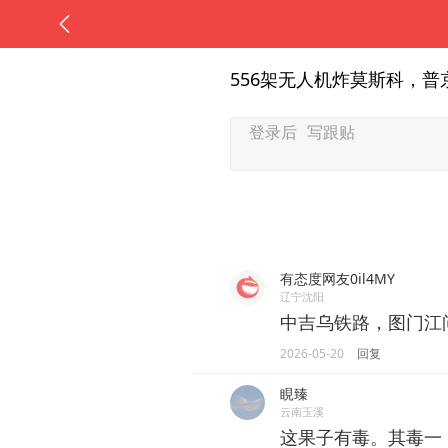
556架无人机炸莫斯科，
有态度网友0il4MY
辽宁沈阳
中吉乌铁路，图门江
2026-05-20
回复
睍臻
云南玉溪
这果子有毒。其毒一