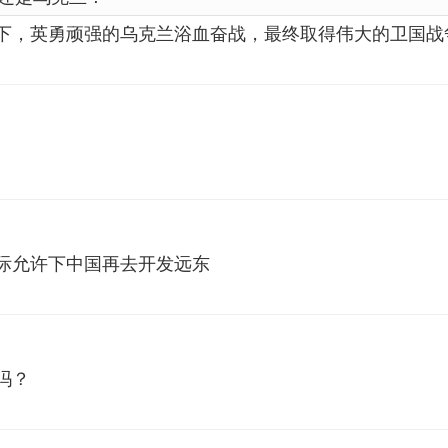
下，英勇顽强的乌克兰浴血奋战，最终取得伟大的卫国战
际允许下中国再去开发远东
吗？