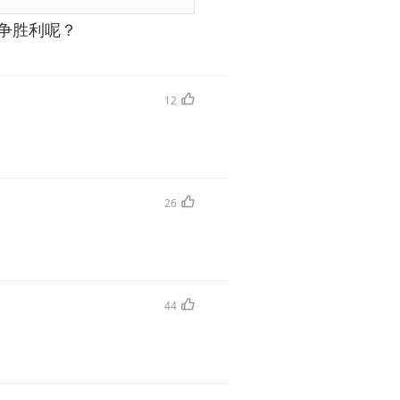
争胜利呢？
12
26
44