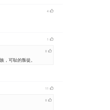
4
1
8
族，可耻的叛徒。
11
8