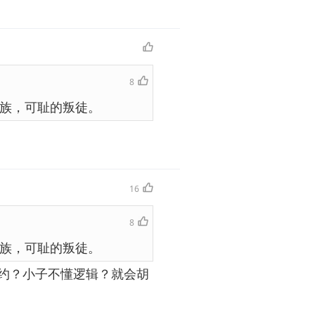
8
族，可耻的叛徒。
16
8
族，可耻的叛徒。
约？小子不懂逻辑？就会胡