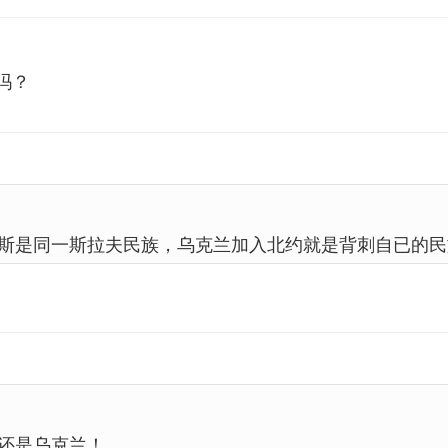
吗？
斯是同一斯拉夫民族，乌克兰加入北约就是背刺自已的民
还是乌克兰！