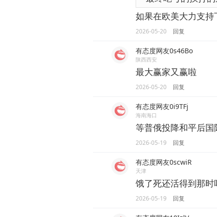
如果在欧美大力支持
2026-05-20
回复
有态度网友0s46Bo
陕西西安
最大赢家又赢啦
2026-05-20
回复
有态度网友0i9TFj
海南海口
等普俄投降和平后国
2026-05-19
回复
有态度网友0scwiR
天津
饿了死还活得到那时
2026-05-19
回复