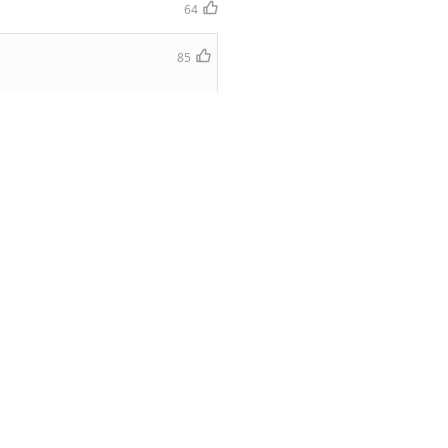
64
85
70