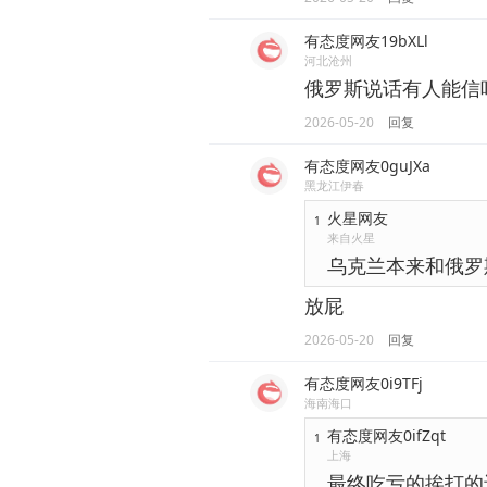
有态度网友19bXLl
河北沧州
俄罗斯说话有人能信
2026-05-20
回复
有态度网友0guJXa
黑龙江伊春
火星网友
1
来自火星
乌克兰本来和俄罗
放屁
2026-05-20
回复
有态度网友0i9TFj
海南海口
有态度网友0ifZqt
1
上海
最终吃亏的挨打的