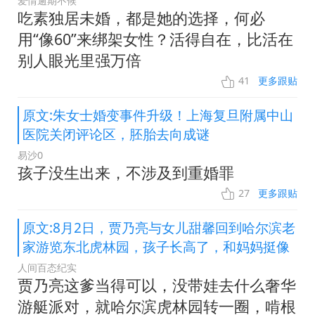
爱情逾期不候
吃素独居未婚，都是她的选择，何必
用“像60”来绑架女性？活得自在，比活在
别人眼光里强万倍
41
更多跟贴
原文:朱女士婚变事件升级！上海复旦附属中山
医院关闭评论区，胚胎去向成谜
易沙0
孩子没生出来，不涉及到重婚罪
27
更多跟贴
原文:8月2日，贾乃亮与女儿甜馨回到哈尔滨老
家游览东北虎林园，孩子长高了，和妈妈挺像
人间百态纪实
贾乃亮这爹当得可以，没带娃去什么奢华
游艇派对，就哈尔滨虎林园转一圈，啃根