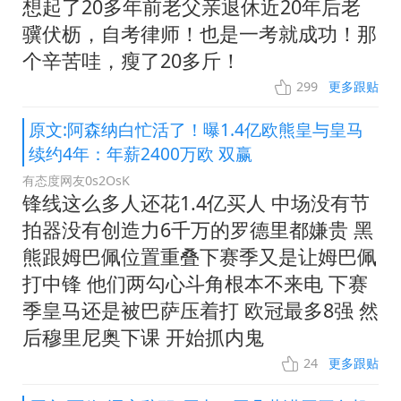
想起了20多年前老父亲退休近20年后老
骥伏枥，自考律师！也是一考就成功！那
个辛苦哇，瘦了20多斤！
299
更多跟贴
原文:阿森纳白忙活了！曝1.4亿欧熊皇与皇马
续约4年：年薪2400万欧 双赢
有态度网友0s2OsK
锋线这么多人还花1.4亿买人 中场没有节
拍器没有创造力6千万的罗德里都嫌贵 黑
熊跟姆巴佩位置重叠下赛季又是让姆巴佩
打中锋 他们两勾心斗角根本不来电 下赛
季皇马还是被巴萨压着打 欧冠最多8强 然
后穆里尼奥下课 开始抓内鬼
24
更多跟贴