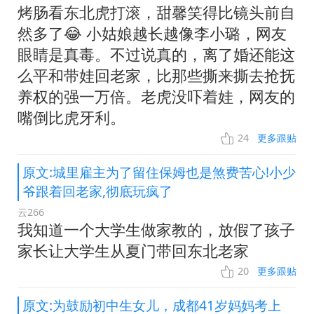
烤肠看东北虎打滚，甜馨笑得比镜头前自
然多了😂 小姑娘越长越像李小璐，网友
眼睛是真毒。不过说真的，离了婚还能这
么平和带娃回老家，比那些撕来撕去抢抚
养权的强一万倍。老虎没吓着娃，网友的
嘴倒比虎牙利。
24
更多跟贴
原文:城里雇主为了留住保姆也是煞费苦心!小少
爷跟着回老家,彻底玩疯了
云266
我知道一个大学生做家教的，放假了孩子
家长让大学生从夏门带回东北老家
20
更多跟贴
原文:为鼓励初中生女儿，成都41岁妈妈考上