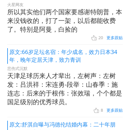
火星网友
所以其实他们两个国家要感谢特朗普，本
来没钱收的，打了一架，以后都能收费
了。特别是阿曼，白捡的
20
更多跟贴
原文:66岁足坛名宿：年少成名，效力日本34
年，晚年定居天津，致力青训
悲伤式沉默
天津足球历来人才辈出，左树声：左树
发：吕洪祥：宋连勇-段举：山春季：施
连志：后来的于根伟：张效瑞，个个都是
国足级别的优秀球员。
8
更多跟贴
原文:舒淇自曝与冯德伦结婚内幕：二十年朋