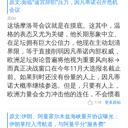
原文:面临“逼宫辞职”压力，因凡蒂诺召开危机
会议
灵0o
这场摩洛哥会议就是在摸底。这其中，温
格的表态又尤为关键，他长期形象中立、
在足坛拥有巨大公信力，他现在主动划清
界限，等于直接削弱因凡蒂诺内部权威，
欧洲足坛舆论普遍将他视为重要风向标→
而真正决战窗口在今年11月大选报名截止
前。如果到时还没有份量的人上，因凡蒂
诺大概率继续参选。但是，只要有人上，
欧洲力量会全力冲击他的连任，不会惯着
118
更多跟贴
原文:伊朗、阿曼霍尔木兹海峡重开协议曝光：
伊朗掌控入湾航道，与阿曼平分“服务费”