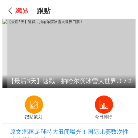
跟贴
【最后3天】速戳，抽哈尔滨冰雪大世界门票！
1
/
2
跟贴策划
今日排行
原文:韩国足球特大丑闻曝光！国际比赛数次性