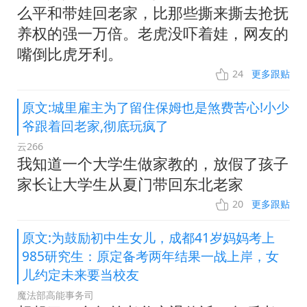
么平和带娃回老家，比那些撕来撕去抢抚
养权的强一万倍。老虎没吓着娃，网友的
嘴倒比虎牙利。
24
更多跟贴
原文:城里雇主为了留住保姆也是煞费苦心!小少
爷跟着回老家,彻底玩疯了
云266
我知道一个大学生做家教的，放假了孩子
家长让大学生从夏门带回东北老家
20
更多跟贴
原文:为鼓励初中生女儿，成都41岁妈妈考上
985研究生：原定备考两年结果一战上岸，女
儿约定未来要当校友
魔法部高能事务司