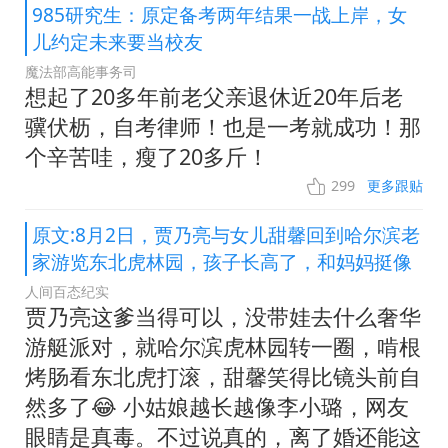
985研究生：原定备考两年结果一战上岸，女
儿约定未来要当校友
魔法部高能事务司
想起了20多年前老父亲退休近20年后老
骥伏枥，自考律师！也是一考就成功！那
个辛苦哇，瘦了20多斤！
299
更多跟贴
原文:8月2日，贾乃亮与女儿甜馨回到哈尔滨老
家游览东北虎林园，孩子长高了，和妈妈挺像
人间百态纪实
贾乃亮这爹当得可以，没带娃去什么奢华
游艇派对，就哈尔滨虎林园转一圈，啃根
烤肠看东北虎打滚，甜馨笑得比镜头前自
然多了😂 小姑娘越长越像李小璐，网友
眼睛是真毒。不过说真的，离了婚还能这