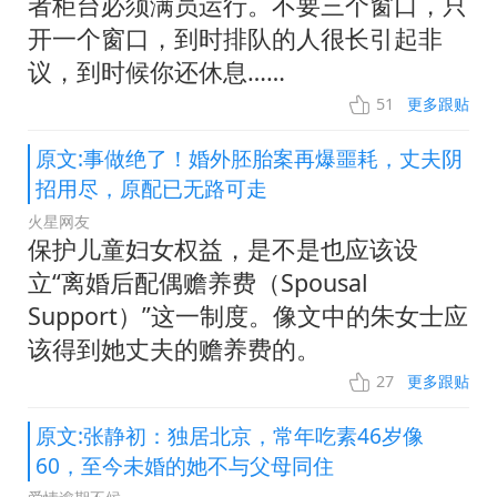
者柜台必须满员运行。不要三个窗口，只
开一个窗口，到时排队的人很长引起非
议，到时候你还休息……
51
更多跟贴
原文:事做绝了！婚外胚胎案再爆噩耗，丈夫阴
招用尽，原配已无路可走
火星网友
保护儿童妇女权益，是不是也应该设
立“离婚后配偶赡养费（Spousal
Support）”这一制度。像文中的朱女士应
该得到她丈夫的赡养费的。
27
更多跟贴
原文:张静初：独居北京，常年吃素46岁像
60，至今未婚的她不与父母同住