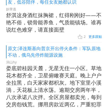
友，低谷陪伴，每任女友她都认识
妖孽逃
舒淇这身酒红抹胸裙，红得刚刚好——不
艳不俗，锁骨能养鱼，气质能镇场。谁再
说红色难穿，请直接面壁
2
更多跟贴
原文:泽连斯基向普京开出停火条件：军队原地
不动，俄乌先停炸能源设施
润山hy
娄底碧桂园天麓，无星无住一小区。草地
花木都齐全，卫星俯瞰赛天庭。晚上户户
全拉黑，白天家家都积灰。地下室里小溪
淌，天花板上清水荡。逾期交房两年半，
八次承诺八次拌。全区房屋都卖光，每到
交房怨钱荒。挪用房款近两亿，严重犯罪