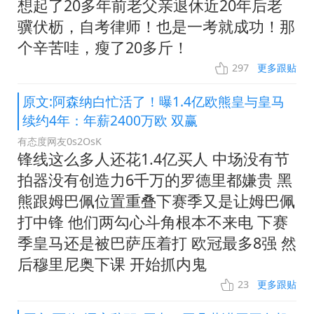
想起了20多年前老父亲退休近20年后老
骥伏枥，自考律师！也是一考就成功！那
个辛苦哇，瘦了20多斤！
297
更多跟贴
原文:阿森纳白忙活了！曝1.4亿欧熊皇与皇马
续约4年：年薪2400万欧 双赢
有态度网友0s2OsK
锋线这么多人还花1.4亿买人 中场没有节
拍器没有创造力6千万的罗德里都嫌贵 黑
熊跟姆巴佩位置重叠下赛季又是让姆巴佩
打中锋 他们两勾心斗角根本不来电 下赛
季皇马还是被巴萨压着打 欧冠最多8强 然
后穆里尼奥下课 开始抓内鬼
23
更多跟贴