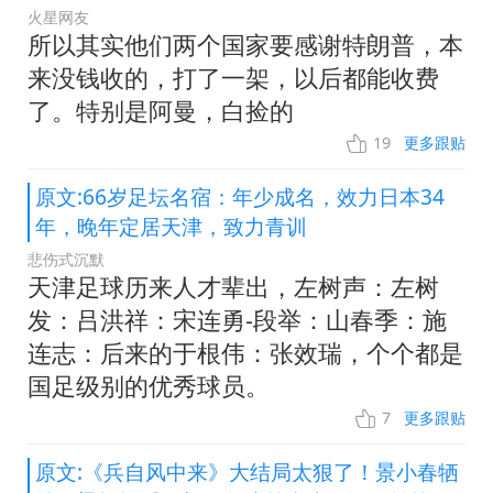
火星网友
所以其实他们两个国家要感谢特朗普，本
来没钱收的，打了一架，以后都能收费
了。特别是阿曼，白捡的
19
更多跟贴
原文:66岁足坛名宿：年少成名，效力日本34
年，晚年定居天津，致力青训
悲伤式沉默
天津足球历来人才辈出，左树声：左树
发：吕洪祥：宋连勇-段举：山春季：施
连志：后来的于根伟：张效瑞，个个都是
国足级别的优秀球员。
7
更多跟贴
原文:《兵自风中来》大结局太狠了！景小春牺