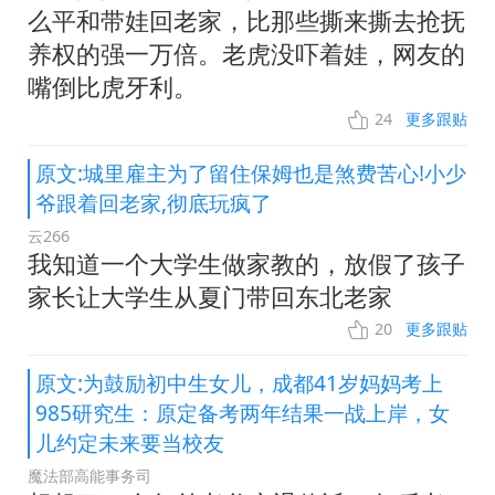
么平和带娃回老家，比那些撕来撕去抢抚
养权的强一万倍。老虎没吓着娃，网友的
嘴倒比虎牙利。
24
更多跟贴
原文:城里雇主为了留住保姆也是煞费苦心!小少
爷跟着回老家,彻底玩疯了
云266
我知道一个大学生做家教的，放假了孩子
家长让大学生从夏门带回东北老家
20
更多跟贴
原文:为鼓励初中生女儿，成都41岁妈妈考上
985研究生：原定备考两年结果一战上岸，女
儿约定未来要当校友
魔法部高能事务司