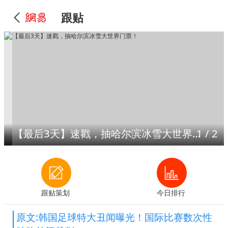
跟贴
【最后3天】速戳，抽哈尔滨冰雪大世界门票！
1
/
2
跟贴策划
今日排行
原文:韩国足球特大丑闻曝光！国际比赛数次性