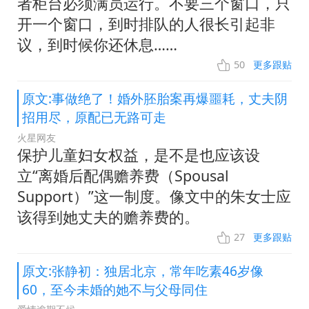
者柜台必须满员运行。不要三个窗口，只
开一个窗口，到时排队的人很长引起非
议，到时候你还休息……
50
更多跟贴
原文:事做绝了！婚外胚胎案再爆噩耗，丈夫阴
招用尽，原配已无路可走
火星网友
保护儿童妇女权益，是不是也应该设
立“离婚后配偶赡养费（Spousal
Support）”这一制度。像文中的朱女士应
该得到她丈夫的赡养费的。
27
更多跟贴
原文:张静初：独居北京，常年吃素46岁像
60，至今未婚的她不与父母同住