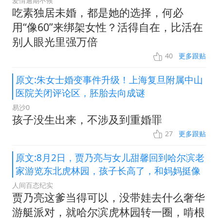
爱情逾期不候
吃素独居未婚，都是她的选择，何必
用“像60”来绑架女性？活得自在，比活在
别人眼光里强万倍
40
更多跟贴
原文:朱女士婚变事件升级！上海复旦附属中山
医院关闭评论区，胚胎去向成谜
易沙0
孩子没生出来，不涉及到重婚罪
27
更多跟贴
原文:8月2日，贾乃亮与女儿甜馨回到哈尔滨老
家游览东北虎林园，孩子长高了，和妈妈挺像
人间百态纪实
贾乃亮这爹当得可以，没带娃去什么奢华
游艇派对，就哈尔滨虎林园转一圈，啃根