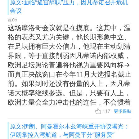
原文:面临“逼宫辞职”压力，因凡蒂诺召开危机
会议
灵0o
这场摩洛哥会议就是在摸底。这其中，温
格的表态又尤为关键，他长期形象中立、
在足坛拥有巨大公信力，他现在主动划清
界限，等于直接削弱因凡蒂诺内部权威，
欧洲足坛舆论普遍将他视为重要风向标→
而真正决战窗口在今年11月大选报名截止
前。如果到时还没有份量的人上，因凡蒂
诺大概率继续参选。但是，只要有人上，
欧洲力量会全力冲击他的连任，不会惯着
117
更多跟贴
原文:伊朗、阿曼霍尔木兹海峡重开协议曝光：
伊朗掌控入湾航道，与阿曼平分“服务费”