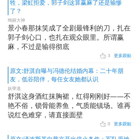
牲，梁虹拒爱，郭子剑这算赢麻了还是输惨
了？
绚丽大神
景小春那抹笑成了全剧最锋利的刀，扎在
郭子剑心口，也扎在观众眼里。所谓赢
麻，不过是输得彻底
3
更多跟贴
原文:舒淇自曝与冯德伦结婚内幕：二十年朋
友，低谷陪伴，每任女友她都认识
妖孽逃
舒淇这身酒红抹胸裙，红得刚刚好——不
艳不俗，锁骨能养鱼，气质能镇场。谁再
说红色难穿，请直接面壁
0
更多跟贴
原文:泽连斯基向普京开出停火条件：军队原地