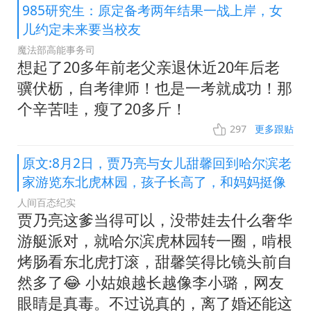
985研究生：原定备考两年结果一战上岸，女
儿约定未来要当校友
魔法部高能事务司
想起了20多年前老父亲退休近20年后老
骥伏枥，自考律师！也是一考就成功！那
个辛苦哇，瘦了20多斤！
297
更多跟贴
原文:8月2日，贾乃亮与女儿甜馨回到哈尔滨老
家游览东北虎林园，孩子长高了，和妈妈挺像
人间百态纪实
贾乃亮这爹当得可以，没带娃去什么奢华
游艇派对，就哈尔滨虎林园转一圈，啃根
烤肠看东北虎打滚，甜馨笑得比镜头前自
然多了😂 小姑娘越长越像李小璐，网友
眼睛是真毒。不过说真的，离了婚还能这