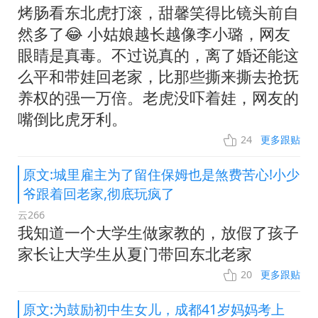
烤肠看东北虎打滚，甜馨笑得比镜头前自
然多了😂 小姑娘越长越像李小璐，网友
眼睛是真毒。不过说真的，离了婚还能这
么平和带娃回老家，比那些撕来撕去抢抚
养权的强一万倍。老虎没吓着娃，网友的
嘴倒比虎牙利。
24
更多跟贴
原文:城里雇主为了留住保姆也是煞费苦心!小少
爷跟着回老家,彻底玩疯了
云266
我知道一个大学生做家教的，放假了孩子
家长让大学生从夏门带回东北老家
20
更多跟贴
原文:为鼓励初中生女儿，成都41岁妈妈考上