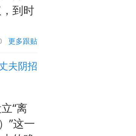
议，到时
0
更多跟贴
丈夫阴招
立“离
t）”这一