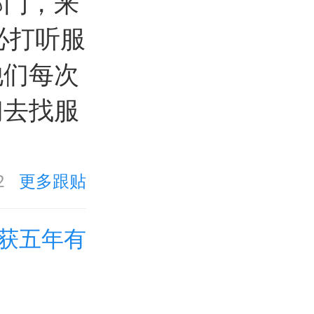
部门，来
必打听服
他们每次
们去找服
2
更多跟贴
获五年有