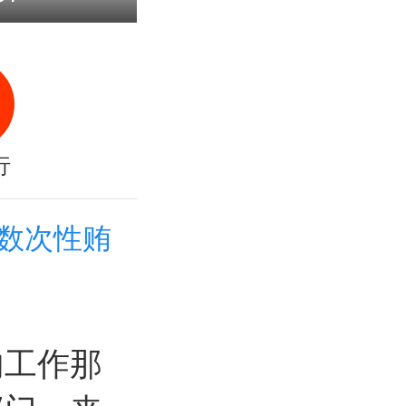
行
数次性贿
内工作那