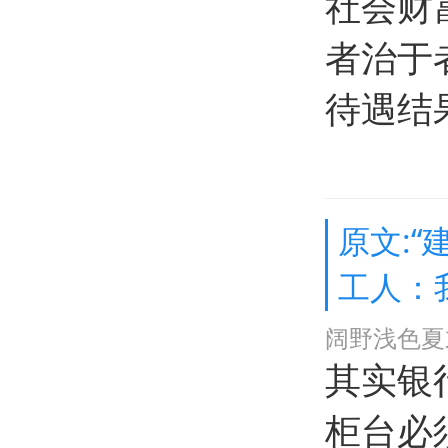
社会财
者治于
待遇结
原文:“
工人：
阔野浅色夏
其实银
柜台必