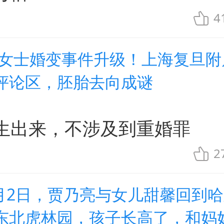
4
朱女士婚变事件升级！上海复旦附
评论区，胚胎去向成谜
生出来，不涉及到重婚罪
2
8月2日，贾乃亮与女儿甜馨回到
东北虎林园，孩子长高了，和妈