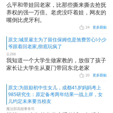
么平和带娃回老家，比那些撕来撕去抢抚
养权的强一万倍。老虎没吓着娃，网友的
嘴倒比虎牙利。
24
更多跟贴
原文:城里雇主为了留住保姆也是煞费苦心!小少
爷跟着回老家,彻底玩疯了
云266
我知道一个大学生做家教的，放假了孩子
家长让大学生从夏门带回东北老家
20
更多跟贴
原文:为鼓励初中生女儿，成都41岁妈妈考上
985研究生：原定备考两年结果一战上岸，女
儿约定未来要当校友
魔法部高能事务司