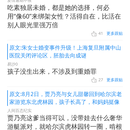
爱情逾期不候
吃素独居未婚，都是她的选择，何必
用“像60”来绑架女性？活得自在，比活在
别人眼光里强万倍
41
更多跟贴
原文:朱女士婚变事件升级！上海复旦附属中山
医院关闭评论区，胚胎去向成谜
易沙0
孩子没生出来，不涉及到重婚罪
27
更多跟贴
原文:8月2日，贾乃亮与女儿甜馨回到哈尔滨老
家游览东北虎林园，孩子长高了，和妈妈挺像
人间百态纪实
贾乃亮这爹当得可以，没带娃去什么奢华
游艇派对，就哈尔滨虎林园转一圈，啃根