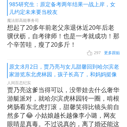
985研究生：原定备考两年结果一战上岸，女
儿约定未来要当校友
魔法部高能事务司
想起了20多年前老父亲退休近20年后老
骥伏枥，自考律师！也是一考就成功！那
个辛苦哇，瘦了20多斤！
297
更多跟贴
原文:8月2日，贾乃亮与女儿甜馨回到哈尔滨老
家游览东北虎林园，孩子长高了，和妈妈挺像
人间百态纪实
贾乃亮这爹当得可以，没带娃去什么奢华
游艇派对，就哈尔滨虎林园转一圈，啃根
烤肠看东北虎打滚，甜馨笑得比镜头前自
然多了😂 小姑娘越长越像李小璐，网友
眼睛是真毒。不过说真的，离了婚还能这