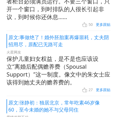
者柜台必须满员运行。不要三个窗口，只
开一个窗口，到时排队的人很长引起非
议，到时候你还休息……
50
更多跟贴
原文:事做绝了！婚外胚胎案再爆噩耗，丈夫阴
招用尽，原配已无路可走
火星网友
保护儿童妇女权益，是不是也应该设
立“离婚后配偶赡养费（Spousal
Support）”这一制度。像文中的朱女士应
该得到她丈夫的赡养费的。
27
更多跟贴
原文:张静初：独居北京，常年吃素46岁像
60，至今未婚的她不与父母同住