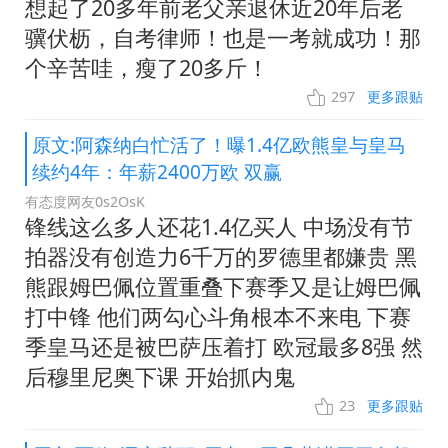
想起了20多年前老父亲退休近20年后老
骥伏枥，自考律师！也是一考就成功！那
个辛苦哇，瘦了20多斤！
297
更多跟贴
原文:阿森纳白忙活了！曝1.4亿欧熊皇与皇马
续约4年：年薪2400万欧 双赢
有态度网友0s2OsK
锋线这么多人还花1.4亿买人 中场没有节
拍器没有创造力6千万的罗德里都嫌贵 黑
熊跟姆巴佩位置重叠下赛季又是让姆巴佩
打中锋 他们两勾心斗角根本不来电 下赛
季皇马还是被巴萨压着打 欧冠最多8强 然
后穆里尼奥下课 开始抓内鬼
23
更多跟贴