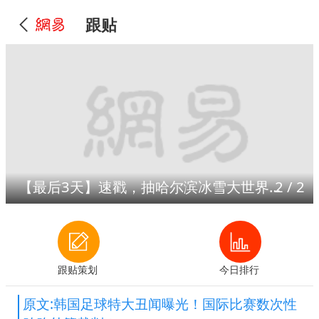
跟贴
【最后3天】速戳，抽哈尔滨冰雪大世界门票！
2
/
2
跟贴策划
今日排行
原文:韩国足球特大丑闻曝光！国际比赛数次性