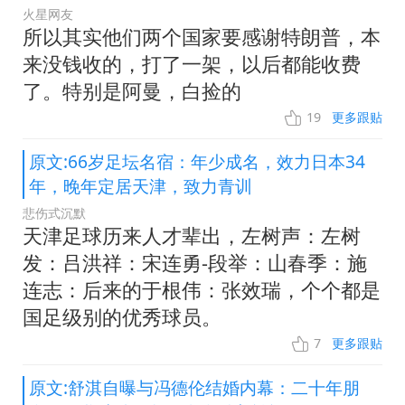
火星网友
所以其实他们两个国家要感谢特朗普，本
来没钱收的，打了一架，以后都能收费
了。特别是阿曼，白捡的
19
更多跟贴
原文:66岁足坛名宿：年少成名，效力日本34
年，晚年定居天津，致力青训
悲伤式沉默
天津足球历来人才辈出，左树声：左树
发：吕洪祥：宋连勇-段举：山春季：施
连志：后来的于根伟：张效瑞，个个都是
国足级别的优秀球员。
7
更多跟贴
原文:舒淇自曝与冯德伦结婚内幕：二十年朋