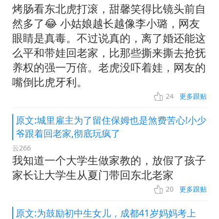
烤肠看东北虎打滚，甜馨笑得比镜头前自
然多了😂 小姑娘越长越像李小璐，网友
眼睛是真毒。不过说真的，离了婚还能这
么平和带娃回老家，比那些撕来撕去抢抚
养权的强一万倍。老虎没吓着娃，网友的
嘴倒比虎牙利。
24
更多跟贴
原文:城里雇主为了留住保姆也是煞费苦心!小少
爷跟着回老家,彻底玩疯了
云266
我知道一个大学生做家教的，放假了孩子
家长让大学生从夏门带回东北老家
20
更多跟贴
原文:为鼓励初中生女儿，成都41岁妈妈考上