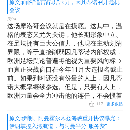
原文:面临“逼宫辞职”压力，因凡蒂诺召开危机
会议
灵0o
这场摩洛哥会议就是在摸底。这其中，温
格的表态又尤为关键，他长期形象中立、
在足坛拥有巨大公信力，他现在主动划清
界限，等于直接削弱因凡蒂诺内部权威，
欧洲足坛舆论普遍将他视为重要风向标→
而真正决战窗口在今年11月大选报名截止
前。如果到时还没有份量的人上，因凡蒂
诺大概率继续参选。但是，只要有人上，
欧洲力量会全力冲击他的连任，不会惯着
117
更多跟贴
原文:伊朗、阿曼霍尔木兹海峡重开协议曝光：
伊朗掌控入湾航道，与阿曼平分“服务费”