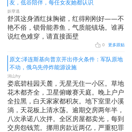
友，低谷陪伴，每任女友她都认识
妖孽逃
舒淇这身酒红抹胸裙，红得刚刚好——不
艳不俗，锁骨能养鱼，气质能镇场。谁再
说红色难穿，请直接面壁
0
更多跟贴
原文:泽连斯基向普京开出停火条件：军队原地
不动，俄乌先停炸能源设施
润山hy
娄底碧桂园天麓，无星无住一小区。草地
花木都齐全，卫星俯瞰赛天庭。晚上户户
全拉黑，白天家家都积灰。地下室里小溪
淌，天花板上清水荡。逾期交房两年半，
八次承诺八次拌。全区房屋都卖光，每到
交房怨钱荒。挪用房款近两亿，严重犯罪