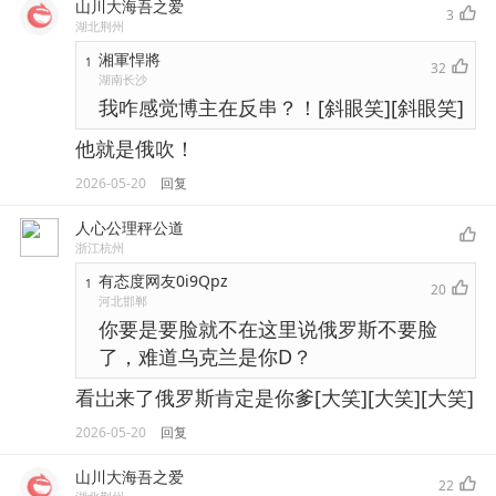
山川大海吾之爱
3
湖北荆州
湘軍悍將
1
32
湖南长沙
我咋感觉博主在反串？！[斜眼笑][斜眼笑]
他就是俄吹！
2026-05-20
回复
人心公理秤公道
浙江杭州
有态度网友0i9Qpz
1
20
河北邯郸
你要是要脸就不在这里说俄罗斯不要脸
了，难道乌克兰是你D？
看岀来了俄罗斯肯定是你爹[大笑][大笑][大笑]
2026-05-20
回复
山川大海吾之爱
22