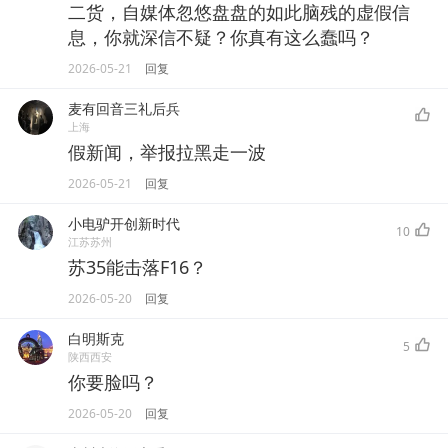
二货，自媒体忽悠盘盘的如此脑残的虚假信
息，你就深信不疑？你真有这么蠢吗？
2026-05-21
回复
麦有回音三礼后兵
上海
假新闻，举报拉黑走一波
2026-05-21
回复
小电驴开创新时代
10
江苏苏州
苏35能击落F16？
2026-05-20
回复
白明斯克
5
陕西西安
你要脸吗？
2026-05-20
回复