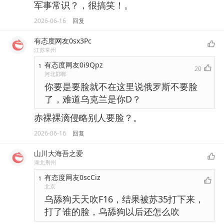
军事常识？，很搞笑！。
2026-06-16
回复
有态度网友0sx3Pc
江苏常州
有态度网友0i9Qpz
1
20
河北邯郸
你要是要脸就不在这里说俄罗斯不要脸
了，难道乌克兰是你D？
赤裸裸滴侵略别人要脸？。
2026-06-16
回复
山川大海吾之爱
湖北荆州
有态度网友0scCiz
1
北京
乌舔狗天天吹F16，结果被苏35打下来，
打了谁的脸，乌舔狗以后还怎么吹