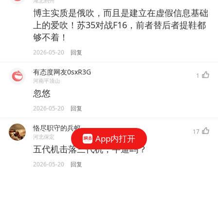
湖北荆州
博主实质是俄吹，而且是建立在虚假信息基础
上的爱吹！苏35对战F16，前者替后者提鞋都
够不着！
2026-05-20
回复
有态度网友0sxR3G
1
河南平顶山
忽悠
2026-05-20
回复
恪尽职守的兵蚁
17
河北保定
App内打开
五代机击落三代机，牛逼吗？
2026-05-20
回复
有态度网友0ihJLo
11
江苏南京
放屁吧！