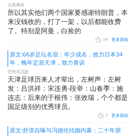
火星网友
所以其实他们两个国家要感谢特朗普，本
来没钱收的，打了一架，以后都能收费
了。特别是阿曼，白捡的
19
更多跟贴
原文:66岁足坛名宿：年少成名，效力日本34
年，晚年定居天津，致力青训
悲伤式沉默
天津足球历来人才辈出，左树声：左树
发：吕洪祥：宋连勇-段举：山春季：施
连志：后来的于根伟：张效瑞，个个都是
国足级别的优秀球员。
7
更多跟贴
原文:舒淇自曝与冯德伦结婚内幕：二十年朋