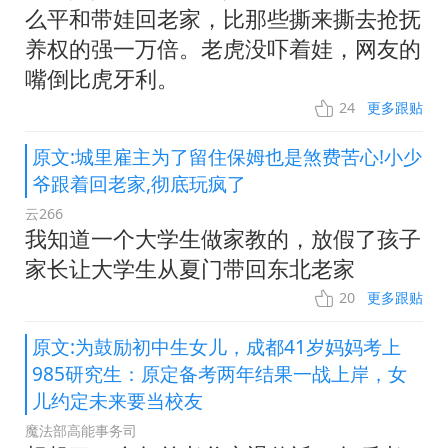
么平和带娃回老家，比那些撕来撕去抢抚
养权的强一万倍。老虎没吓着娃，网友的
嘴倒比虎牙利。
24
更多跟贴
原文:城里雇主为了留住保姆也是煞费苦心!小少
爷跟着回老家,彻底玩疯了
云266
我知道一个大学生做家教的，放假了孩子
家长让大学生从夏门带回东北老家
20
更多跟贴
原文:为鼓励初中生女儿，成都41岁妈妈考上
985研究生：原定备考两年结果一战上岸，女
儿约定未来要当校友
魔法部高能事务司