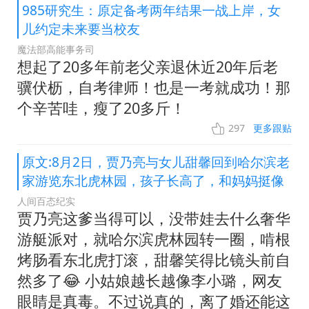
985研究生：原定备考两年结果一战上岸，女
儿约定未来要当校友
魔法部高能事务司
想起了20多年前老父亲退休近20年后老
骥伏枥，自考律师！也是一考就成功！那
个辛苦哇，瘦了20多斤！
297
更多跟贴
原文:8月2日，贾乃亮与女儿甜馨回到哈尔滨老
家游览东北虎林园，孩子长高了，和妈妈挺像
人间百态纪实
贾乃亮这爹当得可以，没带娃去什么奢华
游艇派对，就哈尔滨虎林园转一圈，啃根
烤肠看东北虎打滚，甜馨笑得比镜头前自
然多了😂 小姑娘越长越像李小璐，网友
眼睛是真毒。不过说真的，离了婚还能这