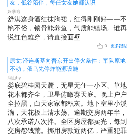
友，低谷陪伴，每任女友她都认识
妖孽逃
舒淇这身酒红抹胸裙，红得刚刚好——不
艳不俗，锁骨能养鱼，气质能镇场。谁再
说红色难穿，请直接面壁
0
更多跟贴
原文:泽连斯基向普京开出停火条件：军队原地
不动，俄乌先停炸能源设施
润山hy
娄底碧桂园天麓，无星无住一小区。草地
花木都齐全，卫星俯瞰赛天庭。晚上户户
全拉黑，白天家家都积灰。地下室里小溪
淌，天花板上清水荡。逾期交房两年半，
八次承诺八次拌。全区房屋都卖光，每到
交房怨钱荒。挪用房款近两亿，严重犯罪