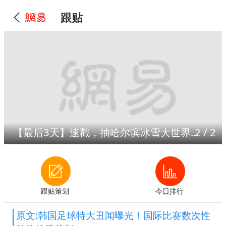
跟贴
【最后3天】速戳，抽哈尔滨冰雪大世界门票！
2
/
2
跟贴策划
今日排行
原文:韩国足球特大丑闻曝光！国际比赛数次性