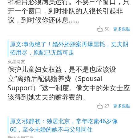
者柜台必须满员运行。不要三个窗口，只
开一个窗口，到时排队的人很长引起非
议，到时候你还休息……
50
更多跟贴
原文:事做绝了！婚外胚胎案再爆噩耗，丈夫阴
招用尽，原配已无路可走
火星网友
保护儿童妇女权益，是不是也应该设
立“离婚后配偶赡养费（Spousal
Support）”这一制度。像文中的朱女士应
该得到她丈夫的赡养费的。
27
更多跟贴
原文:张静初：独居北京，常年吃素46岁像
60，至今未婚的她不与父母同住