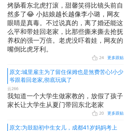
烤肠看东北虎打滚，甜馨笑得比镜头前自
然多了😂 小姑娘越长越像李小璐，网友
眼睛是真毒。不过说真的，离了婚还能这
么平和带娃回老家，比那些撕来撕去抢抚
养权的强一万倍。老虎没吓着娃，网友的
嘴倒比虎牙利。
24
更多跟贴
原文:城里雇主为了留住保姆也是煞费苦心!小少
爷跟着回老家,彻底玩疯了
云266
我知道一个大学生做家教的，放假了孩子
家长让大学生从夏门带回东北老家
20
更多跟贴
原文:为鼓励初中生女儿，成都41岁妈妈考上