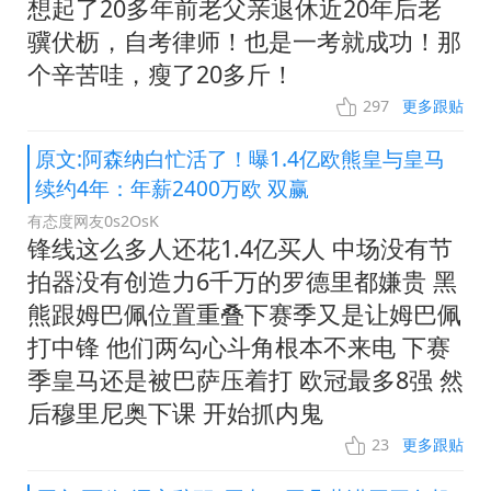
想起了20多年前老父亲退休近20年后老
骥伏枥，自考律师！也是一考就成功！那
个辛苦哇，瘦了20多斤！
297
更多跟贴
原文:阿森纳白忙活了！曝1.4亿欧熊皇与皇马
续约4年：年薪2400万欧 双赢
有态度网友0s2OsK
锋线这么多人还花1.4亿买人 中场没有节
拍器没有创造力6千万的罗德里都嫌贵 黑
熊跟姆巴佩位置重叠下赛季又是让姆巴佩
打中锋 他们两勾心斗角根本不来电 下赛
季皇马还是被巴萨压着打 欧冠最多8强 然
后穆里尼奥下课 开始抓内鬼
23
更多跟贴