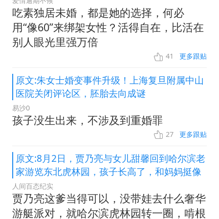
爱情逾期不候
吃素独居未婚，都是她的选择，何必
用“像60”来绑架女性？活得自在，比活在
别人眼光里强万倍
41
更多跟贴
原文:朱女士婚变事件升级！上海复旦附属中山
医院关闭评论区，胚胎去向成谜
易沙0
孩子没生出来，不涉及到重婚罪
27
更多跟贴
原文:8月2日，贾乃亮与女儿甜馨回到哈尔滨老
家游览东北虎林园，孩子长高了，和妈妈挺像
人间百态纪实
贾乃亮这爹当得可以，没带娃去什么奢华
游艇派对，就哈尔滨虎林园转一圈，啃根