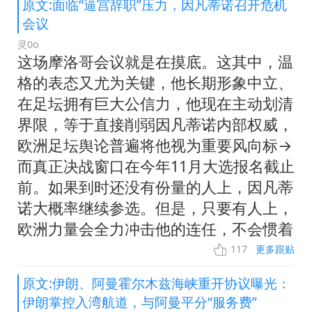
原文:面临“逼宫辞职”压力，因凡蒂诺召开危机
会议
灵0o
这场摩洛哥会议就是在摸底。这其中，温
格的表态又尤为关键，他长期形象中立、
在足坛拥有巨大公信力，他现在主动划清
界限，等于直接削弱因凡蒂诺内部权威，
欧洲足坛舆论普遍将他视为重要风向标→
而真正决战窗口在今年11月大选报名截止
前。如果到时还没有份量的人上，因凡蒂
诺大概率继续参选。但是，只要有人上，
欧洲力量会全力冲击他的连任，不会惯着
117
更多跟贴
原文:伊朗、阿曼霍尔木兹海峡重开协议曝光：
伊朗掌控入湾航道，与阿曼平分“服务费”