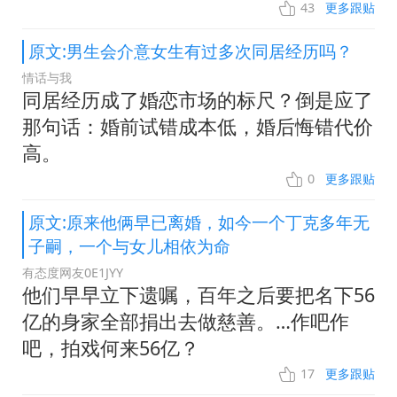
43
更多跟贴
原文:男生会介意女生有过多次同居经历吗？
情话与我
同居经历成了婚恋市场的标尺？倒是应了
那句话：婚前试错成本低，婚后悔错代价
高。
0
更多跟贴
原文:原来他俩早已离婚，如今一个丁克多年无
子嗣，一个与女儿相依为命
有态度网友0E1JYY
他们早早立下遗嘱，百年之后要把名下56
亿的身家全部捐出去做慈善。…作吧作
吧，拍戏何来56亿？
17
更多跟贴