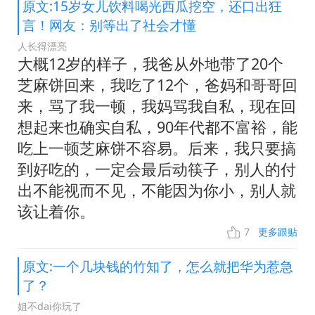
原文:15岁女儿饮料喝光西瓜挖空，还口出狂
言！网友：别等出了社会才懂
人长得漂亮
大概12岁的样子，我爸从外地带了20个
芝麻饼回来，我吃了12个，爸妈和哥哥回
来，骂了我一顿，我妈骂我自私，现在回
想起来也确实自私，90年代都不富裕，能
吃上一顿芝麻饼不容易。后来，我只要搞
到好吃的，一定会最后动筷子，别人的付
出不能视而不见，不能因为你小，别人就
该让着你。
7
更多跟贴
原文:一个几块钱的竹知了，怎么就把华为惹急
了？
姐不dai你玩了