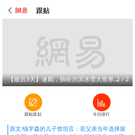
跟贴
【最后3天】速戳，抽哈尔滨冰雪大世界门票！
2
/
2
跟贴策划
今日排行
原文:钱学森的儿子曾坦言：若父亲当年选择留