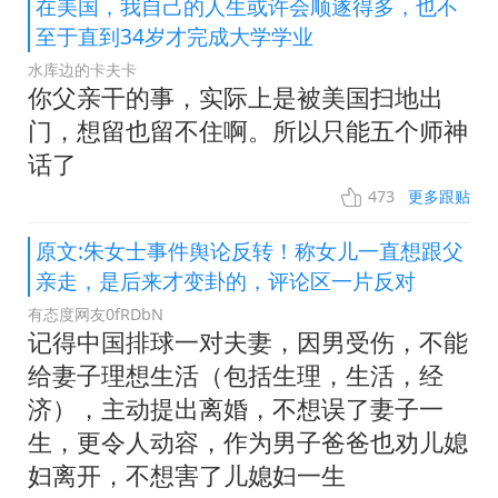
在美国，我自己的人生或许会顺遂得多，也不
至于直到34岁才完成大学学业
水库边的卡夫卡
你父亲干的事，实际上是被美国扫地出
门，想留也留不住啊。所以只能五个师神
话了
473
更多跟贴
原文:朱女士事件舆论反转！称女儿一直想跟父
亲走，是后来才变卦的，评论区一片反对
有态度网友0fRDbN
记得中国排球一对夫妻，因男受伤，不能
给妻子理想生活（包括生理，生活，经
济），主动提出离婚，不想误了妻子一
生，更令人动容，作为男子爸爸也劝儿媳
妇离开，不想害了儿媳妇一生