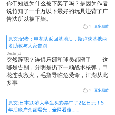
你们知道为什么被下架了吗？是因为作者
说竹知了一千万以下最好的玩具违背了广
告法所以被下架。
1
更多跟贴
原文:记者：申花队返回基地后，斯卢茨基携两
名助教与大家告别
DestinyZ
突然辞职？连俱乐部和球员都懵了——这
哪是告别，分明是扔下一颗战术核弹，申
花连夜救火，毛指导临危受命，江湖从此
多事
1
更多跟贴
原文:日本20岁大学生买彩票中了2亿日元！5
年后账户余额曝光，全网看傻……