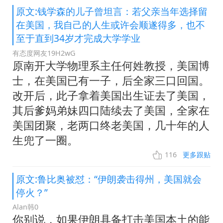
原文:钱学森的儿子曾坦言：若父亲当年选择留
在美国，我自己的人生或许会顺遂得多，也不
至于直到34岁才完成大学学业
有态度网友19H2wG
原南开大学物理系主任何姓教授，美国博
士，在美国已有一子，后全家三口回国。
改开后，此子拿着美国出生证去了美国，
其后爹妈弟妹四口陆续去了美国，全家在
美国团聚，老两口终老美国，几十年的人
生兜了一圈。
116
更多跟贴
原文:鲁比奥被怼：“伊朗袭击得州，美国就会
停火？”
Alan韩0
你别说，如果伊朗具备打击美国本土的能