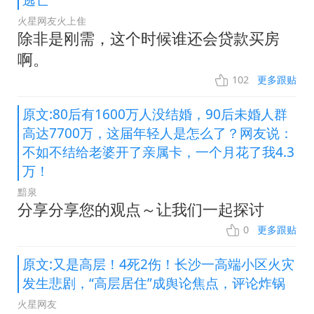
逃亡
火星网友火上隹
除非是刚需，这个时候谁还会贷款买房
啊。
102
更多跟贴
原文:80后有1600万人没结婚，90后未婚人群
高达7700万，这届年轻人是怎么了？网友说：
不如不结给老婆开了亲属卡，一个月花了我4.3
万！
黯泉
分享分享您的观点～让我们一起探讨
0
更多跟贴
原文:又是高层！4死2伤！长沙一高端小区火灾
发生悲剧，“高层居住”成舆论焦点，评论炸锅
火星网友