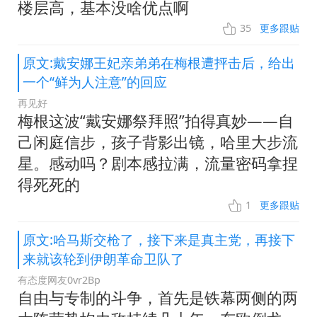
楼层高，基本没啥优点啊
35
更多跟贴
原文:戴安娜王妃亲弟弟在梅根遭抨击后，给出
一个“鲜为人注意”的回应
再见好
梅根这波“戴安娜祭拜照”拍得真妙——自
己闲庭信步，孩子背影出镜，哈里大步流
星。感动吗？剧本感拉满，流量密码拿捏
得死死的
1
更多跟贴
原文:哈马斯交枪了，接下来是真主党，再接下
来就该轮到伊朗革命卫队了
有态度网友0vr2Bp
自由与专制的斗争，首先是铁幕两侧的两