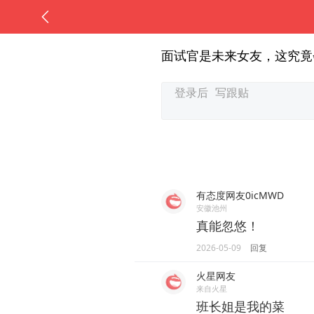
面试官是未来女友，这究竟
有态度网友0icMWD
安徽池州
真能忽悠！
2026-05-09
回复
火星网友
来自火星
班长姐是我的菜