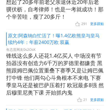
想起了20多年前老父亲退休近20年后老
骥伏枥，自考律师！也是一考就成功！那
个辛苦哇，瘦了20多斤！
291
更多跟贴
原文:阿森纳白忙活了！曝1.4亿欧熊皇与皇马
续约4年：年薪2400万欧 双赢
有态度网友0s2OsK
锋线这么多人还花1.4亿买人 中场没有节
拍器没有创造力6千万的罗德里都嫌贵 黑
熊跟姆巴佩位置重叠下赛季又是让姆巴佩
打中锋 他们两勾心斗角根本不来电 下赛
季皇马还是被巴萨压着打 欧冠最多8强 然
后穆里尼奥下课 开始抓内鬼
21
更多跟贴