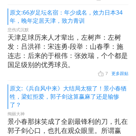
原文:66岁足坛名宿：年少成名，效力日本34
年，晚年定居天津，致力青训
悲伤式沉默
天津足球历来人才辈出，左树声：左树
发：吕洪祥：宋连勇-段举：山春季：施
连志：后来的于根伟：张效瑞，个个都是
国足级别的优秀球员。
7
更多跟贴
原文:《兵自风中来》大结局太狠了！景小春牺
牲，梁虹拒爱，郭子剑这算赢麻了还是输惨
了？
绚丽大神
景小春那抹笑成了全剧最锋利的刀，扎在
郭子剑心口，也扎在观众眼里。所谓赢