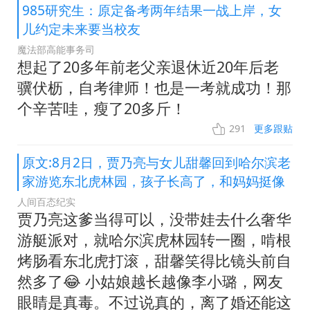
985研究生：原定备考两年结果一战上岸，女
儿约定未来要当校友
魔法部高能事务司
想起了20多年前老父亲退休近20年后老
骥伏枥，自考律师！也是一考就成功！那
个辛苦哇，瘦了20多斤！
291
更多跟贴
原文:8月2日，贾乃亮与女儿甜馨回到哈尔滨老
家游览东北虎林园，孩子长高了，和妈妈挺像
人间百态纪实
贾乃亮这爹当得可以，没带娃去什么奢华
游艇派对，就哈尔滨虎林园转一圈，啃根
烤肠看东北虎打滚，甜馨笑得比镜头前自
然多了😂 小姑娘越长越像李小璐，网友
眼睛是真毒。不过说真的，离了婚还能这