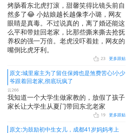
烤肠看东北虎打滚，甜馨笑得比镜头前自
然多了😂 小姑娘越长越像李小璐，网友
眼睛是真毒。不过说真的，离了婚还能这
么平和带娃回老家，比那些撕来撕去抢抚
养权的强一万倍。老虎没吓着娃，网友的
嘴倒比虎牙利。
23
更多跟贴
原文:城里雇主为了留住保姆也是煞费苦心!小少
爷跟着回老家,彻底玩疯了
云266
我知道一个大学生做家教的，放假了孩子
家长让大学生从夏门带回东北老家
19
更多跟贴
原文:为鼓励初中生女儿，成都41岁妈妈考上