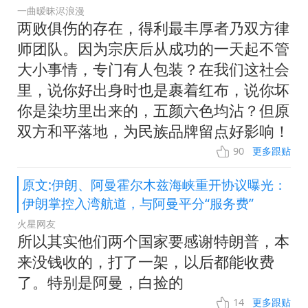
一曲暧昧浕浪漫
两败俱伤的存在，得利最丰厚者乃双方律
师团队。因为宗庆后从成功的一天起不管
大小事情，专门有人包装？在我们这社会
里，说你好出身时也是裹着红布，说你坏
你是染坊里出来的，五颜六色均沾？但原
双方和平落地，为民族品牌留点好影响！
90
更多跟贴
原文:伊朗、阿曼霍尔木兹海峡重开协议曝光：
伊朗掌控入湾航道，与阿曼平分“服务费”
火星网友
所以其实他们两个国家要感谢特朗普，本
来没钱收的，打了一架，以后都能收费
了。特别是阿曼，白捡的
14
更多跟贴