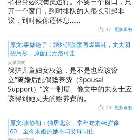
者柜台必须满员运行。不要三个窗口，只
开一个窗口，到时排队的人很长引起非
议，到时候你还休息……
47
更多跟贴
原文:事做绝了！婚外胚胎案再爆噩耗，丈夫阴
招用尽，原配已无路可走
火星网友
保护儿童妇女权益，是不是也应该设
立“离婚后配偶赡养费（Spousal
Support）”这一制度。像文中的朱女士应
该得到她丈夫的赡养费的。
20
更多跟贴
原文:张静初：独居北京，常年吃素46岁像
60，至今未婚的她不与父母同住