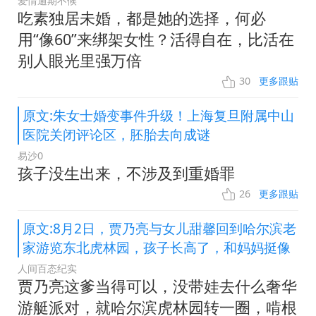
爱情逾期不候
吃素独居未婚，都是她的选择，何必
用“像60”来绑架女性？活得自在，比活在
别人眼光里强万倍
30
更多跟贴
原文:朱女士婚变事件升级！上海复旦附属中山
医院关闭评论区，胚胎去向成谜
易沙0
孩子没生出来，不涉及到重婚罪
26
更多跟贴
原文:8月2日，贾乃亮与女儿甜馨回到哈尔滨老
家游览东北虎林园，孩子长高了，和妈妈挺像
人间百态纪实
贾乃亮这爹当得可以，没带娃去什么奢华
游艇派对，就哈尔滨虎林园转一圈，啃根