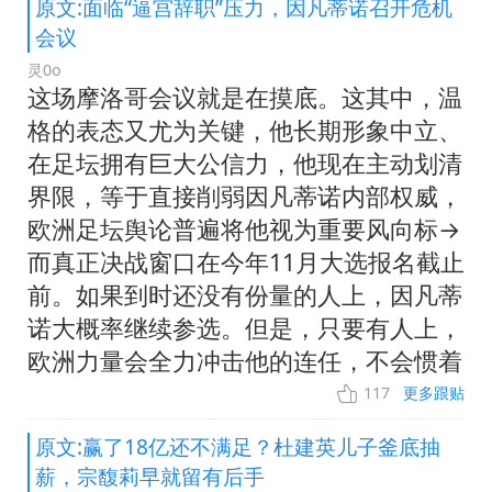
原文:面临“逼宫辞职”压力，因凡蒂诺召开危机
会议
灵0o
这场摩洛哥会议就是在摸底。这其中，温
格的表态又尤为关键，他长期形象中立、
在足坛拥有巨大公信力，他现在主动划清
界限，等于直接削弱因凡蒂诺内部权威，
欧洲足坛舆论普遍将他视为重要风向标→
而真正决战窗口在今年11月大选报名截止
前。如果到时还没有份量的人上，因凡蒂
诺大概率继续参选。但是，只要有人上，
欧洲力量会全力冲击他的连任，不会惯着
117
更多跟贴
原文:赢了18亿还不满足？杜建英儿子釜底抽
薪，宗馥莉早就留有后手