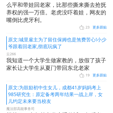
么平和带娃回老家，比那些撕来撕去抢抚
养权的强一万倍。老虎没吓着娃，网友的
嘴倒比虎牙利。
23
更多跟贴
原文:城里雇主为了留住保姆也是煞费苦心!小少
爷跟着回老家,彻底玩疯了
云266
我知道一个大学生做家教的，放假了孩子
家长让大学生从夏门带回东北老家
19
更多跟贴
原文:为鼓励初中生女儿，成都41岁妈妈考上
985研究生：原定备考两年结果一战上岸，女
儿约定未来要当校友
魔法部高能事务司