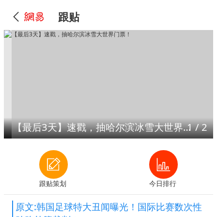
跟贴
【最后3天】速戳，抽哈尔滨冰雪大世界门票！
1
/
2
跟贴策划
今日排行
原文:韩国足球特大丑闻曝光！国际比赛数次性