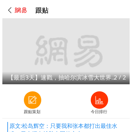
跟贴
【最后3天】速戳，抽哈尔滨冰雪大世界门票！
2
/
2
跟贴策划
今日排行
原文:松岛辉空：只要我和张本都打出最佳水