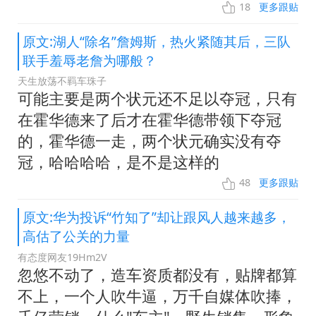
18
更多跟贴
原文:湖人“除名”詹姆斯，热火紧随其后，三队
联手羞辱老詹为哪般？
天生放荡不羁车珠子
可能主要是两个状元还不足以夺冠，只有
在霍华德来了后才在霍华德带领下夺冠
的，霍华德一走，两个状元确实没有夺
冠，哈哈哈哈，是不是这样的
48
更多跟贴
原文:华为投诉“竹知了”却让跟风人越来越多，
高估了公关的力量
有态度网友19Hm2V
忽悠不动了，造车资质都没有，贴牌都算
不上，一个人吹牛逼，万千自媒体吹捧，