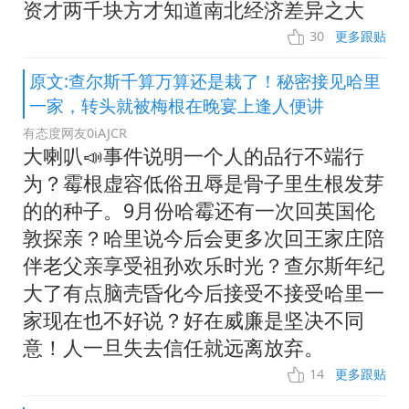
资才两千块方才知道南北经济差异之大
30
更多跟贴
原文:查尔斯千算万算还是栽了！秘密接见哈里
一家，转头就被梅根在晚宴上逢人便讲
有态度网友0iAJCR
大喇叭📣事件说明一个人的品行不端行
为？霉根虚容低俗丑辱是骨子里生根发芽
的的种子。9月份哈霉还有一次回英国伦
敦探亲？哈里说今后会更多次回王家庄陪
伴老父亲享受祖孙欢乐时光？查尔斯年纪
大了有点脑壳昏化今后接受不接受哈里一
家现在也不好说？好在威廉是坚决不同
意！人一旦失去信任就远离放弃。
14
更多跟贴