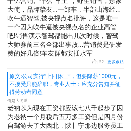
千亿营销。什么"车主"，野生销售，形象
大使，品牌挚友...一部车，半部山海经...
吹牛逼智驾,被央视点名批评，这是唯一
一个因为吹牛逼被央视点名的企业高管
吧!销售演示智驾都能出几次时候，智驾
大师赛前三名全部出事故...营销费是研发
费的好几倍!车友群都安插水军
52
更多跟贴
原文:公司实行“上四休三”，但要降薪1000元，
不接受只能辞职，专业人士：应充分告知并征
得劳动者同意
俺是大冬瓜
老衲以为现在工资都应该七八千起步了因
为老衲一个月税后五万多工资但是四月份
自驾游去了大西北，陕甘宁那边服务员工