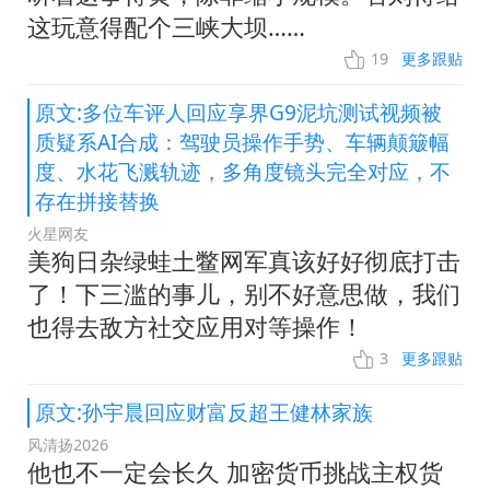
这玩意得配个三峡大坝……
19
更多跟贴
原文:多位车评人回应享界G9泥坑测试视频被
质疑系AI合成：驾驶员操作手势、车辆颠簸幅
度、水花飞溅轨迹，多角度镜头完全对应，不
存在拼接替换
火星网友
美狗日杂绿蛙土鳖网军真该好好彻底打击
了！下三滥的事儿，别不好意思做，我们
也得去敌方社交应用对等操作！
3
更多跟贴
原文:孙宇晨回应财富反超王健林家族
风清扬2026
他也不一定会长久 加密货币挑战主权货