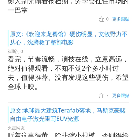
影人别光顾着抢档期，先学会扛住市场的
一巴掌
0
更多跟贴
原文:《欢迎来龙餐馆》硬伤明显，文牧野力不
从心，沈腾救了整部电影
崔斯汀0
看完，节奏流畅，演技在线，立意高远，
绝对值得观看，不知不觉2个多小时过
去，值得推荐。没有发现这些硬伤，希望
全球上映。
7
更多跟贴
原文:地球最大建筑Terafab落地，马斯克豪赌
自由电子激光重写EUV光源
火星网友
听着这事得黄，除非缩小规模。否则得给