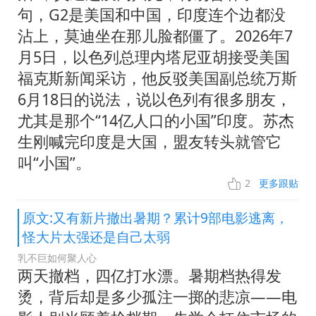
句，G2是美国和中国，印度连个边都没
沾上，莫迪坐在那儿脸都僵了。2026年7
月5日，以色列总理内塔尼亚胡接受美国
福克斯新闻采访，他反驳美国副总统万斯
6月18日的说法，说以色列有很多朋友，
尤其是那个“14亿人口的小国”印度。苏杰
生刚喊完印度是大国，盟友转头就管它
叫“小国”。
2
更多跟贴
原文:又有新片撤出暑期？累计9部电影逃离，
怪大片太强还是自己太弱
乳不巨如何聚人心
两天撤档，四亿打水漂。暑期档热得发
烫，背后却是多少孤注一掷的悲凉——电