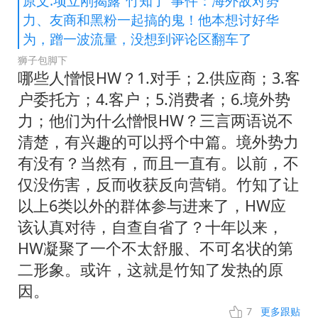
原文:项立刚揭露“竹知了”事件：海外敌对势
力、友商和黑粉一起搞的鬼！他本想讨好华
为，蹭一波流量，没想到评论区翻车了
狮子包脚下
哪些人憎恨HW？1.对手；2.供应商；3.客
户委托方；4.客户；5.消费者；6.境外势
力；他们为什么憎恨HW？三言两语说不
清楚，有兴趣的可以捋个中篇。境外势力
有没有？当然有，而且一直有。以前，不
仅没伤害，反而收获反向营销。竹知了让
以上6类以外的群体参与进来了，HW应
该认真对待，自查自省了？十年以来，
HW凝聚了一个不太舒服、不可名状的第
二形象。或许，这就是竹知了发热的原
因。
7
更多跟贴