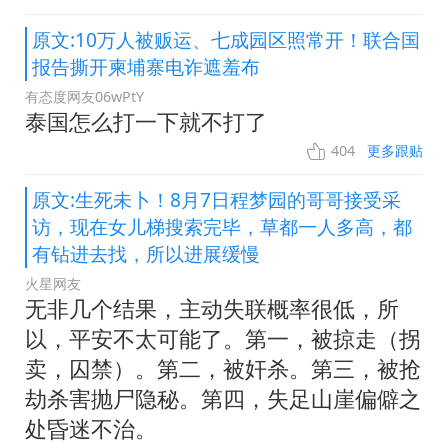
原文:10万人被贩运、七成园区照常开！联合国
报告撕开柬埔寨电诈遮羞布
有态度网友06wPtY
泰国怎么打一下就不打了
404
更多跟贴
原文:生死未卜！8月7日程梦园的哥哥接受采
访，现在女儿梯搜索完毕，草都一人多高，都
有钻进去找，所以进展缓慢
火星网友
无非几个结果，主动失联概率很低，所
以，平安不太可能了。第一，被掠走（拐
卖，囚禁）。第二，被奸杀。第三，被抢
劫杀害抛尸隐秘。第四，失足山崖偏僻之
处昏迷不治。