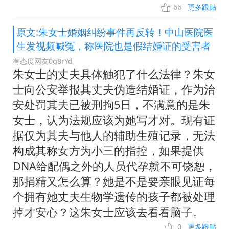
66
更多跟贴
原文:朱女士婚姻纠纷事件再反转！中山医院医
生发视频喊冤，称医院也是假结婚证的受害者
有态度网友0g8rYd
朱女士的丈夫具体触犯了什么法律？朱女
士向公安举报其丈夫伪造结婚证，作为治
安处罚其夫已被刑拘5日，不满意的是朱
女士，认为法规应该为她写才对。现有证
据仅为其夫与他人的辅助生殖记录，无法
构成其称女方为小三的指控，如果提供
DNA给配偶之外的人员代孕就不可饶恕，
那捐精又怎么算？她是不是要亲眼见证每
个拥有她丈夫生物学遗传的孩子都被处理
掉才安心？这朱女士应该去看看脑子。
0
更多跟贴