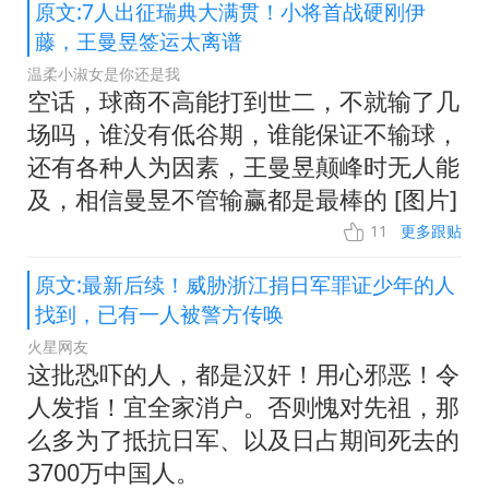
原文:7人出征瑞典大满贯！小将首战硬刚伊
藤，王曼昱签运太离谱
温柔小淑女是你还是我
空话，球商不高能打到世二，不就输了几
场吗，谁没有低谷期，谁能保证不输球，
还有各种人为因素，王曼昱颠峰时无人能
及，相信曼昱不管输赢都是最棒的 [图片]
11
更多跟贴
原文:最新后续！威胁浙江捐日军罪证少年的人
找到，已有一人被警方传唤
火星网友
这批恐吓的人，都是汉奸！用心邪恶！令
人发指！宜全家消户。否则愧对先祖，那
么多为了抵抗日军、以及日占期间死去的
3700万中国人。