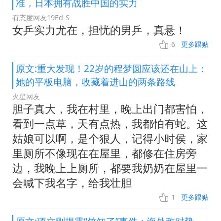
准，日本拥有战胜中国的实力
有态度网友19Ed-S
女乒实力尤在，担忧的男乒，真悬！
6
更多跟贴
原文:重大发现！22岁的程梦圆应该还在山上：
她的平板电脑，收藏着进山的两条路线
火星网友
胆子真大，我在村里，晚上出门都害怕，
看到一点草，天有点热，我都怕有蛇。这
姑娘可以啊，是个狠人，记得小时侯，家
里厕所不像现在在屋里，都修在住房旁
边，我晚上上厕所，都要我奶奶在屋里一
会喊下我名字，给我壮胆
1
更多跟贴