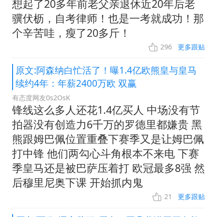
想起了20多年前老父亲退休近20年后老
骥伏枥，自考律师！也是一考就成功！那
个辛苦哇，瘦了20多斤！
296
更多跟贴
原文:阿森纳白忙活了！曝1.4亿欧熊皇与皇马
续约4年：年薪2400万欧 双赢
有态度网友0s2OsK
锋线这么多人还花1.4亿买人 中场没有节
拍器没有创造力6千万的罗德里都嫌贵 黑
熊跟姆巴佩位置重叠下赛季又是让姆巴佩
打中锋 他们两勾心斗角根本不来电 下赛
季皇马还是被巴萨压着打 欧冠最多8强 然
后穆里尼奥下课 开始抓内鬼
21
更多跟贴