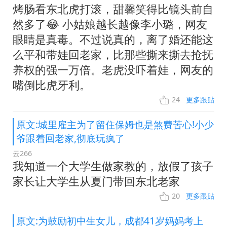
烤肠看东北虎打滚，甜馨笑得比镜头前自
然多了😂 小姑娘越长越像李小璐，网友
眼睛是真毒。不过说真的，离了婚还能这
么平和带娃回老家，比那些撕来撕去抢抚
养权的强一万倍。老虎没吓着娃，网友的
嘴倒比虎牙利。
24
更多跟贴
原文:城里雇主为了留住保姆也是煞费苦心!小少
爷跟着回老家,彻底玩疯了
云266
我知道一个大学生做家教的，放假了孩子
家长让大学生从夏门带回东北老家
20
更多跟贴
原文:为鼓励初中生女儿，成都41岁妈妈考上