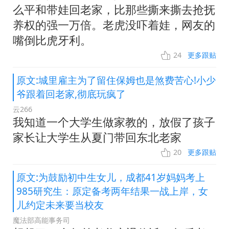
么平和带娃回老家，比那些撕来撕去抢抚
养权的强一万倍。老虎没吓着娃，网友的
嘴倒比虎牙利。
24
更多跟贴
原文:城里雇主为了留住保姆也是煞费苦心!小少
爷跟着回老家,彻底玩疯了
云266
我知道一个大学生做家教的，放假了孩子
家长让大学生从夏门带回东北老家
20
更多跟贴
原文:为鼓励初中生女儿，成都41岁妈妈考上
985研究生：原定备考两年结果一战上岸，女
儿约定未来要当校友
魔法部高能事务司