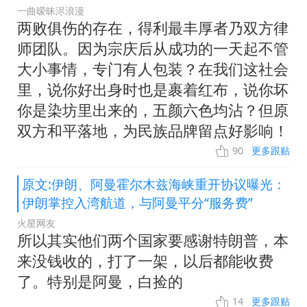
一曲暧昧浕浪漫
两败俱伤的存在，得利最丰厚者乃双方律
师团队。因为宗庆后从成功的一天起不管
大小事情，专门有人包装？在我们这社会
里，说你好出身时也是裹着红布，说你坏
你是染坊里出来的，五颜六色均沾？但原
双方和平落地，为民族品牌留点好影响！
90
更多跟贴
原文:伊朗、阿曼霍尔木兹海峡重开协议曝光：
伊朗掌控入湾航道，与阿曼平分“服务费”
火星网友
所以其实他们两个国家要感谢特朗普，本
来没钱收的，打了一架，以后都能收费
了。特别是阿曼，白捡的
14
更多跟贴