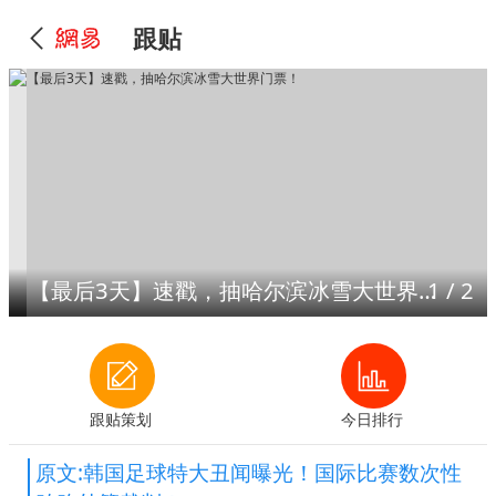
跟贴
【最后3天】速戳，抽哈尔滨冰雪大世界门票！
1
/
2
跟贴策划
今日排行
原文:韩国足球特大丑闻曝光！国际比赛数次性