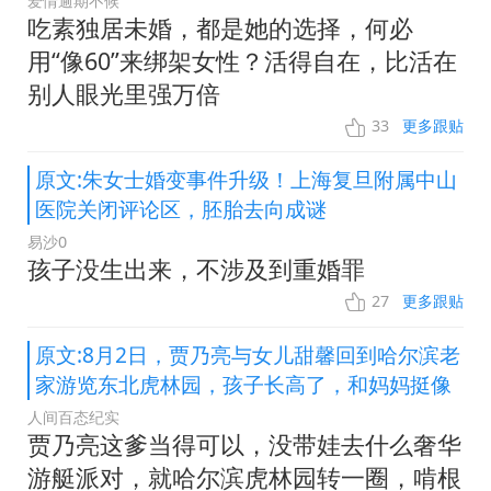
爱情逾期不候
吃素独居未婚，都是她的选择，何必
用“像60”来绑架女性？活得自在，比活在
别人眼光里强万倍
33
更多跟贴
原文:朱女士婚变事件升级！上海复旦附属中山
医院关闭评论区，胚胎去向成谜
易沙0
孩子没生出来，不涉及到重婚罪
27
更多跟贴
原文:8月2日，贾乃亮与女儿甜馨回到哈尔滨老
家游览东北虎林园，孩子长高了，和妈妈挺像
人间百态纪实
贾乃亮这爹当得可以，没带娃去什么奢华
游艇派对，就哈尔滨虎林园转一圈，啃根