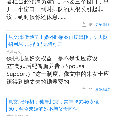
者柜台必须满员运行。不要三个窗口，只
开一个窗口，到时排队的人很长引起非
议，到时候你还休息……
49
更多跟贴
原文:事做绝了！婚外胚胎案再爆噩耗，丈夫阴
招用尽，原配已无路可走
火星网友
保护儿童妇女权益，是不是也应该设
立“离婚后配偶赡养费（Spousal
Support）”这一制度。像文中的朱女士应
该得到她丈夫的赡养费的。
22
更多跟贴
原文:张静初：独居北京，常年吃素46岁像
60，至今未婚的她不与父母同住