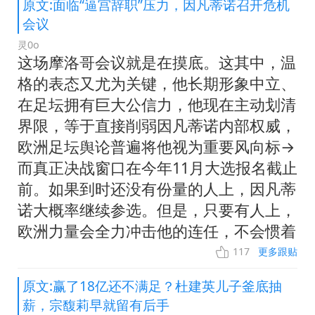
原文:面临“逼宫辞职”压力，因凡蒂诺召开危机
会议
灵0o
这场摩洛哥会议就是在摸底。这其中，温
格的表态又尤为关键，他长期形象中立、
在足坛拥有巨大公信力，他现在主动划清
界限，等于直接削弱因凡蒂诺内部权威，
欧洲足坛舆论普遍将他视为重要风向标→
而真正决战窗口在今年11月大选报名截止
前。如果到时还没有份量的人上，因凡蒂
诺大概率继续参选。但是，只要有人上，
欧洲力量会全力冲击他的连任，不会惯着
117
更多跟贴
原文:赢了18亿还不满足？杜建英儿子釜底抽
薪，宗馥莉早就留有后手