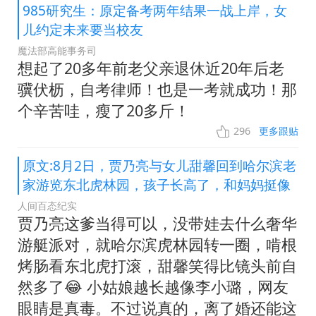
985研究生：原定备考两年结果一战上岸，女
儿约定未来要当校友
魔法部高能事务司
想起了20多年前老父亲退休近20年后老
骥伏枥，自考律师！也是一考就成功！那
个辛苦哇，瘦了20多斤！
296
更多跟贴
原文:8月2日，贾乃亮与女儿甜馨回到哈尔滨老
家游览东北虎林园，孩子长高了，和妈妈挺像
人间百态纪实
贾乃亮这爹当得可以，没带娃去什么奢华
游艇派对，就哈尔滨虎林园转一圈，啃根
烤肠看东北虎打滚，甜馨笑得比镜头前自
然多了😂 小姑娘越长越像李小璐，网友
眼睛是真毒。不过说真的，离了婚还能这