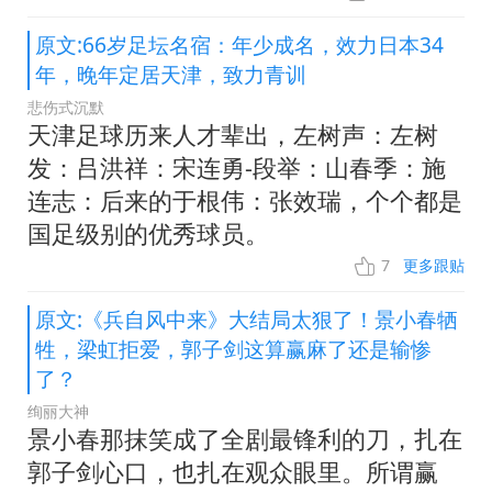
原文:66岁足坛名宿：年少成名，效力日本34
年，晚年定居天津，致力青训
悲伤式沉默
天津足球历来人才辈出，左树声：左树
发：吕洪祥：宋连勇-段举：山春季：施
连志：后来的于根伟：张效瑞，个个都是
国足级别的优秀球员。
7
更多跟贴
原文:《兵自风中来》大结局太狠了！景小春牺
牲，梁虹拒爱，郭子剑这算赢麻了还是输惨
了？
绚丽大神
景小春那抹笑成了全剧最锋利的刀，扎在
郭子剑心口，也扎在观众眼里。所谓赢