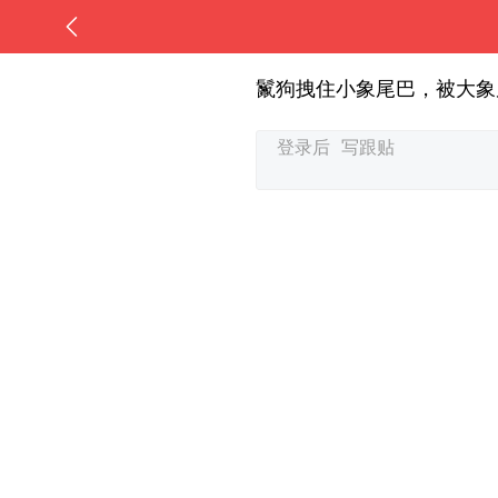
鬣狗拽住小象尾巴，被大象