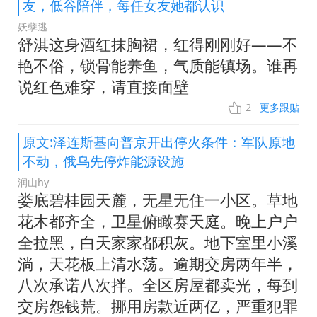
友，低谷陪伴，每任女友她都认识
妖孽逃
舒淇这身酒红抹胸裙，红得刚刚好——不
艳不俗，锁骨能养鱼，气质能镇场。谁再
说红色难穿，请直接面壁
2
更多跟贴
原文:泽连斯基向普京开出停火条件：军队原地
不动，俄乌先停炸能源设施
润山hy
娄底碧桂园天麓，无星无住一小区。草地
花木都齐全，卫星俯瞰赛天庭。晚上户户
全拉黑，白天家家都积灰。地下室里小溪
淌，天花板上清水荡。逾期交房两年半，
八次承诺八次拌。全区房屋都卖光，每到
交房怨钱荒。挪用房款近两亿，严重犯罪