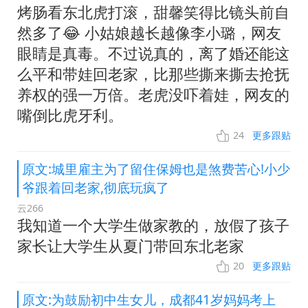
烤肠看东北虎打滚，甜馨笑得比镜头前自
然多了😂 小姑娘越长越像李小璐，网友
眼睛是真毒。不过说真的，离了婚还能这
么平和带娃回老家，比那些撕来撕去抢抚
养权的强一万倍。老虎没吓着娃，网友的
嘴倒比虎牙利。
24
更多跟贴
原文:城里雇主为了留住保姆也是煞费苦心!小少
爷跟着回老家,彻底玩疯了
云266
我知道一个大学生做家教的，放假了孩子
家长让大学生从夏门带回东北老家
20
更多跟贴
原文:为鼓励初中生女儿，成都41岁妈妈考上