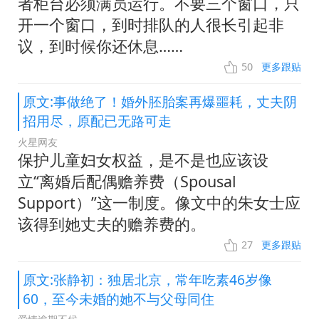
者柜台必须满员运行。不要三个窗口，只
开一个窗口，到时排队的人很长引起非
议，到时候你还休息……
50
更多跟贴
原文:事做绝了！婚外胚胎案再爆噩耗，丈夫阴
招用尽，原配已无路可走
火星网友
保护儿童妇女权益，是不是也应该设
立“离婚后配偶赡养费（Spousal
Support）”这一制度。像文中的朱女士应
该得到她丈夫的赡养费的。
27
更多跟贴
原文:张静初：独居北京，常年吃素46岁像
60，至今未婚的她不与父母同住