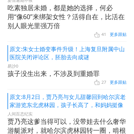
爱情逾期不候
吃素独居未婚，都是她的选择，何必
用“像60”来绑架女性？活得自在，比活在
别人眼光里强万倍
41
更多跟贴
原文:朱女士婚变事件升级！上海复旦附属中山
医院关闭评论区，胚胎去向成谜
易沙0
孩子没生出来，不涉及到重婚罪
27
更多跟贴
原文:8月2日，贾乃亮与女儿甜馨回到哈尔滨老
家游览东北虎林园，孩子长高了，和妈妈挺像
人间百态纪实
贾乃亮这爹当得可以，没带娃去什么奢华
游艇派对，就哈尔滨虎林园转一圈，啃根