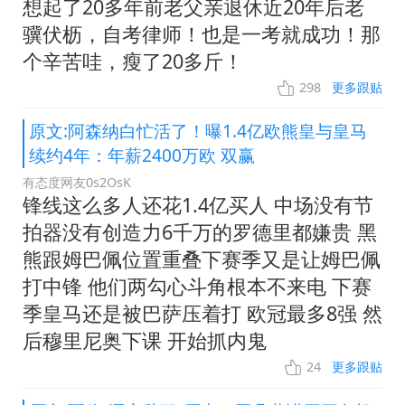
想起了20多年前老父亲退休近20年后老
骥伏枥，自考律师！也是一考就成功！那
个辛苦哇，瘦了20多斤！
298
更多跟贴
原文:阿森纳白忙活了！曝1.4亿欧熊皇与皇马
续约4年：年薪2400万欧 双赢
有态度网友0s2OsK
锋线这么多人还花1.4亿买人 中场没有节
拍器没有创造力6千万的罗德里都嫌贵 黑
熊跟姆巴佩位置重叠下赛季又是让姆巴佩
打中锋 他们两勾心斗角根本不来电 下赛
季皇马还是被巴萨压着打 欧冠最多8强 然
后穆里尼奥下课 开始抓内鬼
24
更多跟贴