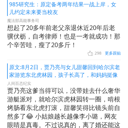
985研究生：原定备考两年结果一战上岸，女
儿约定未来要当校友
魔法部高能事务司
想起了20多年前老父亲退休近20年后老
骥伏枥，自考律师！也是一考就成功！那
个辛苦哇，瘦了20多斤！
298
更多跟贴
原文:8月2日，贾乃亮与女儿甜馨回到哈尔滨老
家游览东北虎林园，孩子长高了，和妈妈挺像
人间百态纪实
贾乃亮这爹当得可以，没带娃去什么奢华
游艇派对，就哈尔滨虎林园转一圈，啃根
烤肠看东北虎打滚，甜馨笑得比镜头前自
然多了😂 小姑娘越长越像李小璐，网友
眼睛是真毒。不过说真的，离了婚还能这