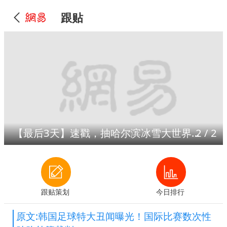
跟贴
【最后3天】速戳，抽哈尔滨冰雪大世界门票！
2
/
2
跟贴策划
今日排行
原文:韩国足球特大丑闻曝光！国际比赛数次性