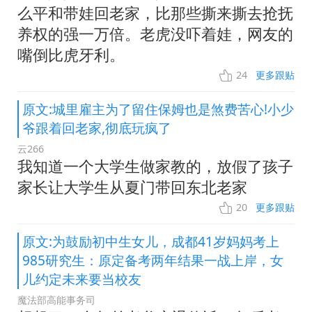
么平和带娃回老家，比那些撕来撕去抢抚
养权的强一万倍。老虎没吓着娃，网友的
嘴倒比虎牙利。
24
更多跟贴
原文:城里雇主为了留住保姆也是煞费苦心!小少
爷跟着回老家,彻底玩疯了
云266
我知道一个大学生做家教的，放假了孩子
家长让大学生从夏门带回东北老家
20
更多跟贴
原文:为鼓励初中生女儿，成都41岁妈妈考上
985研究生：原定备考两年结果一战上岸，女
儿约定未来要当校友
魔法部高能事务司