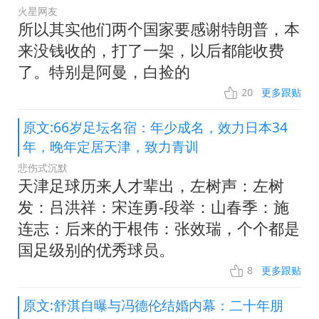
火星网友
所以其实他们两个国家要感谢特朗普，本
来没钱收的，打了一架，以后都能收费
了。特别是阿曼，白捡的
20
更多跟贴
原文:66岁足坛名宿：年少成名，效力日本34
年，晚年定居天津，致力青训
悲伤式沉默
天津足球历来人才辈出，左树声：左树
发：吕洪祥：宋连勇-段举：山春季：施
连志：后来的于根伟：张效瑞，个个都是
国足级别的优秀球员。
8
更多跟贴
原文:舒淇自曝与冯德伦结婚内幕：二十年朋