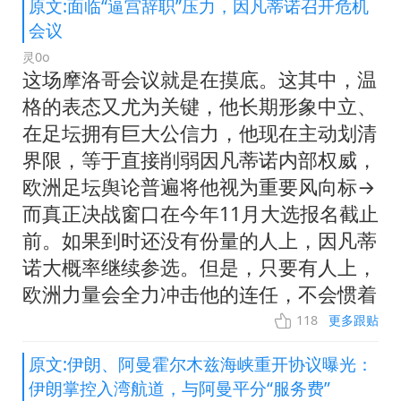
原文:面临“逼宫辞职”压力，因凡蒂诺召开危机
会议
灵0o
这场摩洛哥会议就是在摸底。这其中，温
格的表态又尤为关键，他长期形象中立、
在足坛拥有巨大公信力，他现在主动划清
界限，等于直接削弱因凡蒂诺内部权威，
欧洲足坛舆论普遍将他视为重要风向标→
而真正决战窗口在今年11月大选报名截止
前。如果到时还没有份量的人上，因凡蒂
诺大概率继续参选。但是，只要有人上，
欧洲力量会全力冲击他的连任，不会惯着
118
更多跟贴
原文:伊朗、阿曼霍尔木兹海峡重开协议曝光：
伊朗掌控入湾航道，与阿曼平分“服务费”