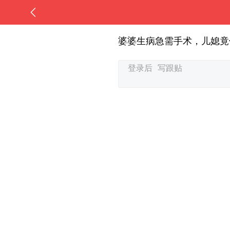
婆婆生病急需手术，儿媳竟