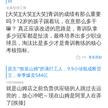
回
非典型理工男
[大笑][大笑][大笑]青训的成绩有那么重要
吗？12岁的孩子踢着玩，在意那么多干
嘛？ 真正应该改进的思路是，青训队拿
多少冠军都是扯淡，最终培养出多少职业
球员，淘汰比是多少才是青训教练的核心
考核指标。
14
更多跟贴
原文:“散装山姆”挤满打工人，9.9小绿瓶成断货
王，单季爆卖544亿
145394684
就是山姆店之前负责供应链的人跳过去运
营的，放心冲吧～现在山姆是阿里人在弄
了[挨揍]