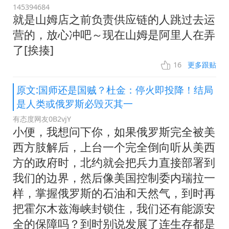
145394684
就是山姆店之前负责供应链的人跳过去运
营的，放心冲吧～现在山姆是阿里人在弄
了[挨揍]
16
更多跟贴
原文:国师还是国贼？杜金：停火即投降！结局
是人类或俄罗斯必毁灭其一
有态度网友0B2vjY
小便，我想问下你，如果俄罗斯完全被美
西方肢解后，上台一个完全倒向听从美西
方的政府时，北约就会把兵力直接部署到
我们的边界，然后像美国控制委内瑞拉一
样，掌握俄罗斯的石油和天然气，到时再
把霍尔木兹海峡封锁住，我们还有能源安
全的保障吗？到时别说发展了连生存都是