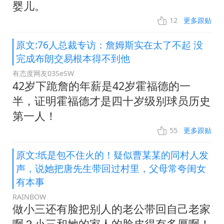
婴儿。
12
更多跟贴
原文:76人总裁专访：詹姆斯实在太了不起 没
完成布朗交易根本得不到他
有态度网友03SeSW
42岁下跪詹的年薪是42岁霍福德的一
半，证明霍福德才是四十岁级别球员历史
第一人！
55
更多跟贴
原文:纸是包不住火的！疑似曹某某的同村人发
声，说她把唐先生带回过村里，父母常夸闺女
有本事
RAINBOW
做小三还有脸把别人的老公带回自己老家
啊？小三和她的家人的脸皮得有多厚啊！