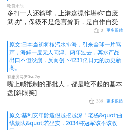
吃货未泯
多打一人还输球，上港这操作堪称“自废
武功”，保级不是危言耸听，是自作自受
0
更多跟贴
原文:日本当初将核污水排海，引来全球一片骂
声，海鲜一度无人问津。两年过去，其水产品
出口不但没崩，反而创下4231亿日元的历史新
高。
有态度网友0so2iy
嘴上喊抵制的那批人，都是吃不起的基本
盘[斜眼笑]
386
更多跟贴
原文:基利安年龄造假越挖越深！老杨&quot;曲
线救队&quot;若坐实，2034杯冠军该不该收