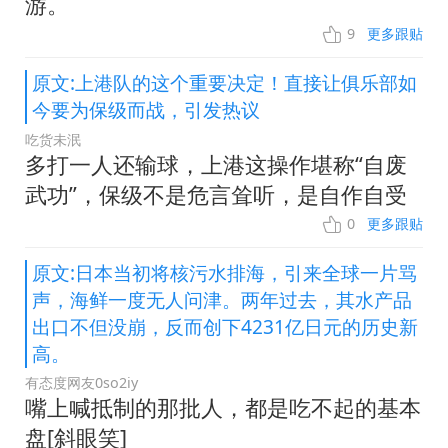
游。
9
更多跟贴
原文:上港队的这个重要决定！直接让俱乐部如
今要为保级而战，引发热议
吃货未泯
多打一人还输球，上港这操作堪称“自废
武功”，保级不是危言耸听，是自作自受
0
更多跟贴
原文:日本当初将核污水排海，引来全球一片骂
声，海鲜一度无人问津。两年过去，其水产品
出口不但没崩，反而创下4231亿日元的历史新
高。
有态度网友0so2iy
嘴上喊抵制的那批人，都是吃不起的基本
盘[斜眼笑]