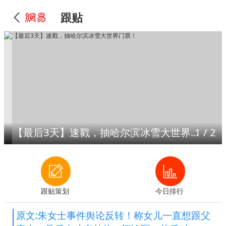
跟贴
【最后3天】速戳，抽哈尔滨冰雪大世界门票！
1
/
2
跟贴策划
今日排行
原文:朱女士事件舆论反转！称女儿一直想跟父