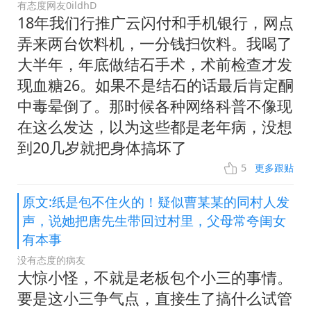
有态度网友0ildhD
18年我们行推广云闪付和手机银行，网点
弄来两台饮料机，一分钱扫饮料。我喝了
大半年，年底做结石手术，术前检查才发
现血糖26。如果不是结石的话最后肯定酮
中毒晕倒了。那时候各种网络科普不像现
在这么发达，以为这些都是老年病，没想
到20几岁就把身体搞坏了
5
更多跟贴
原文:纸是包不住火的！疑似曹某某的同村人发
声，说她把唐先生带回过村里，父母常夸闺女
有本事
没有态度的病友
大惊小怪，不就是老板包个小三的事情。
要是这小三争气点，直接生了搞什么试管