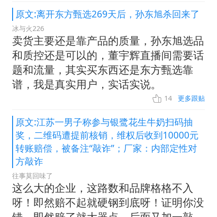
原文:离开东方甄选269天后，孙东旭杀回来了
冰与火226
卖货主要还是靠产品的质量，孙东旭选品
和质控还是可以的，董宇辉直播间需要话
题和流量，其实买东西还是东方甄选靠
谱，我是真实用户，实话实说。
14
更多跟贴
原文:江苏一男子称参与银鹭花生牛奶扫码抽
奖，二维码遭提前核销，维权后收到10000元
转账赔偿，被备注“敲诈”；厂家：内部定性对
方敲诈
往事莫回味了
这么大的企业，这路数和品牌格格不入
呀！即然赔不起就硬钢到底呀！证明你没
错，即然赔了就大器点，后面又加一敲