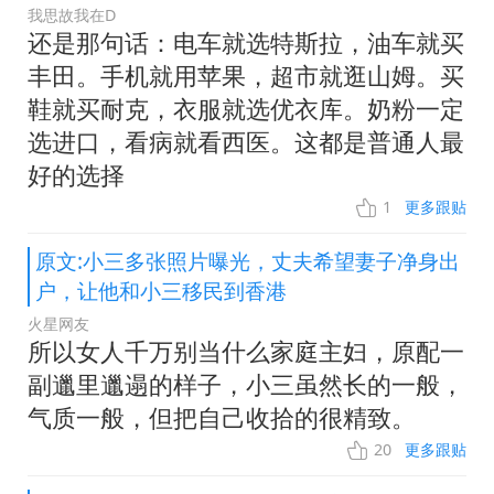
我思故我在D
还是那句话：电车就选特斯拉，油车就买
丰田。手机就用苹果，超市就逛山姆。买
鞋就买耐克，衣服就选优衣库。奶粉一定
选进口，看病就看西医。这都是普通人最
好的选择
1
更多跟贴
原文:小三多张照片曝光，丈夫希望妻子净身出
户，让他和小三移民到香港
火星网友
所以女人千万别当什么家庭主妇，原配一
副邋里邋遢的样子，小三虽然长的一般，
气质一般，但把自己收拾的很精致。
20
更多跟贴