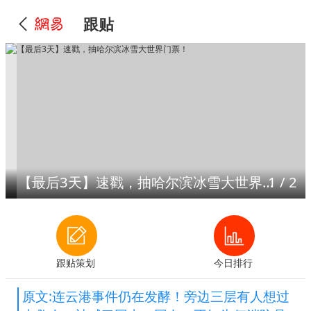
跟贴
【最后3天】速戳，抽哈尔滨冰雪大世界门票！
1
/
2
跟贴策划
今日排行
原文:连云港事件仍在发酵！旁边三层有人想过