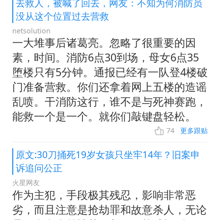
去救人，被喊了回去，网友：不知为何消防员
没从这个位置过去营救
netsolution
一大堆事后诸葛亮。忽略了很重要的因
素，时间。消防6点30到场，母女6点35
堕楼只有5分钟。通报已经有一队登4楼破
门准备营救。你们还拿着网上五楼的造谣
乱喷。干消防这行，谁不是与死神赛跑，
能救一个是一个。就你们敲键盘轻松。
74
更多跟贴
原文:30刀捅死19岁女孩只坐牢14年？旧案申
诉追问公正
火星网友
作为主犯，手段极其残忍，影响非常恶
劣，而且注意是抢劫罪和故意杀人，无论