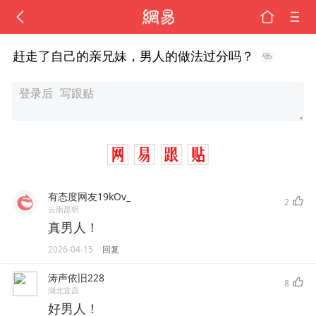
赶走了自己的亲兄妹，男人的做法过分吗？
有态度网友19kOv_
2
云南昆明
真男人！
2026-04-15
回复
涛声依旧228
8
湖北宜昌
好男人！