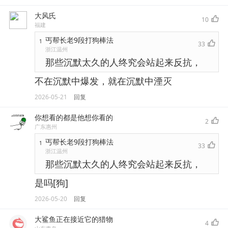
大风氏
10
福建
丐帮长老9段打狗棒法
1
33
浙江温州
那些沉默太久的人终究会站起来反抗，
不在沉默中爆发，就在沉默中湮灭
2026-05-21
回复
你想看的都是他想你看的
2
广东惠州
丐帮长老9段打狗棒法
1
33
浙江温州
那些沉默太久的人终究会站起来反抗，
是吗[狗]
2026-05-20
回复
大鲨鱼正在接近它的猎物
4