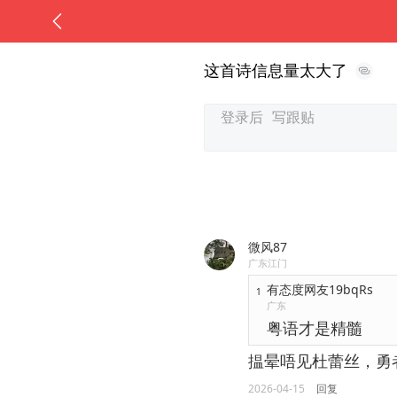
这首诗信息量太大了
微风87
广东江门
有态度网友19bqRs
1
广东
粤语才是精髓
揾晕唔见杜蕾丝，勇
2026-04-15
回复