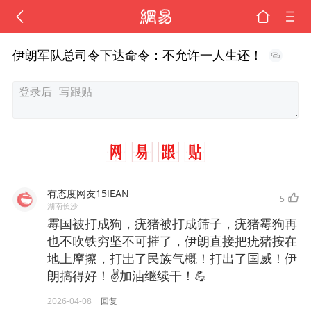
伊朗军队总司令下达命令：不允许一人生还！
有态度网友15lEAN
5
湖南长沙
霉国被打成狗，疣猪被打成筛子，疣猪霉狗再
也不吹铁穷坚不可摧了，伊朗直接把疣猪按在
地上摩擦，打岀了民族气概！打出了国威！伊
朗搞得好！✌加油继续干！💪
2026-04-08
回复