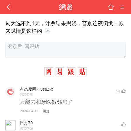
匈大选不到1天，计票结果揭晓，普京连夜倒戈，原
来隐情是这样的
有态度网友0seZ-x
14
浙江衢州
只能去和牙医做邻居了
2026-04-16
回复
日月79
湖北孝感