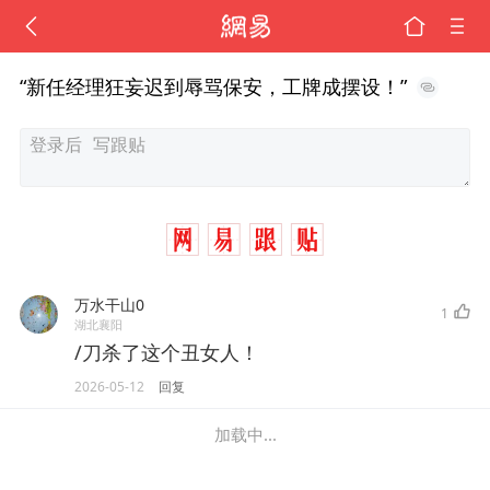
“新任经理狂妄迟到辱骂保安，工牌成摆设！”
万水干山0
1
湖北襄阳
/刀杀了这个丑女人！
2026-05-12
回复
加载中...